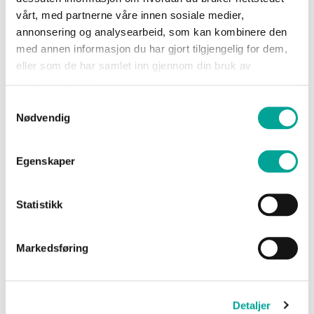
kr 299,00
vårt, med partnerne våre innen sosiale medier,
kr 1 099,00
annonsering og analysearbeid, som kan kombinere den
med annen informasjon du har gjort tilgjengelig for dem,
eller som de har samlet inn gjennom din bruk av
tjenestene deres.
Samtykkevalg
Nødvendig
Egenskaper
Statistikk
Bronitt merinoull t-
Bronitt bukse i
Markedsføring
skjorte unisex
merinoull Unisex
kr 899,00
kr 799,00
Detaljer