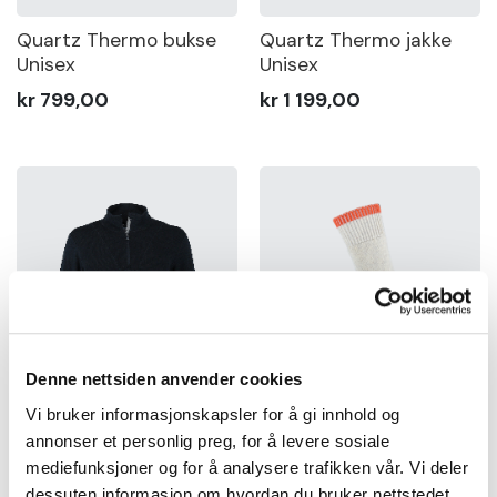
—
2 000
Sko
Quartz Thermo bukse
Quartz Thermo jakke
Unisex
Unisex
Om
kr 799,00
kr 1 199,00
Wrks
MIN
MAX
Logg
inn
Farge
Opprett
Size
konto
Vis
Denne nettsiden anvender cookies
produkter
Vi bruker informasjonskapsler for å gi innhold og
annonser et personlig preg, for å levere sosiale
Quartz Thermo genser
Greystone ullsokk
mediefunksjoner og for å analysere trafikken vår. Vi deler
1/2 Zip Unisex
dessuten informasjon om hvordan du bruker nettstedet