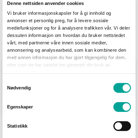
Denne nettsiden anvender cookies
Antall
Vi bruker informasjonskapsler for å gi innhold og
−
+
annonser et personlig preg, for å levere sosiale
mediefunksjoner og for å analysere trafikken vår. Vi deler
dessuten informasjon om hvordan du bruker nettstedet
Legg i handlekurv
vårt, med partnerne våre innen sosiale medier,
annonsering og analysearbeid, som kan kombinere den
med annen informasjon du har gjort tilgjengelig for dem,
eller som de har samlet inn gjennom din bruk av
Produktinformasjon
tjenestene deres.
Samtykkevalg
Greystone ullsokk er en tykk og varm sokk med gode
Nødvendig
isoleringsevner. Blanding av ull og nylon gir en
slitesterk sokk som holder bena varme i kulden.
Egenskaper
Statistikk
Teknisk beskrivelse