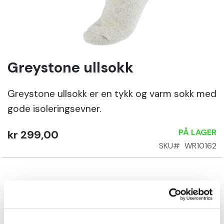
Sko
Om
Wrks
Greystone ullsokk
Gå
til
begynnelsen
Greystone ullsokk er en tykk og varm sokk med
Logg
av
inn
gode isoleringsevner.
bildegalleri
Opprett
PÅ LAGER
kr 299,00
konto
SKU
WR10162
Size
35/37
38/40
41/43
44/46
47/49