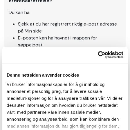
ordrebekreftelse?
Du kan ha:
Sjekk at du har registrert riktig e-post adresse
på Min side.
E-posten kan ha havnet i mappen for
søppelpost.
Det kan ha skjedd en feil under bestillingen.
Ta kontakt på
kundeservice@wrks.no
, så finner vi ut
av det sammen!
Denne nettsiden anvender cookies
Vi bruker informasjonskapsler for å gi innhold og
annonser et personlig preg, for å levere sosiale
mediefunksjoner og for å analysere trafikken vår. Vi deler
Levering
dessuten informasjon om hvordan du bruker nettstedet
vårt, med partnerne våre innen sosiale medier,
Leveringstid
annonsering og analysearbeid, som kan kombinere den
Normal leveringstid fra pakken er sendt til den kan
med annen informasjon du har gjort tilgjengelig for dem,