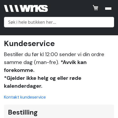
Kundeservice
Meny
Bestiller du før kl 12:00 sender vi din ordre
samme dag (man-fre).
*Avvik kan
Yttertøy
forekomme.
*Gjelder ikke helg og eller røde
Mellomlag
kalenderdager.
Undertøy
Kontakt kundeservice
Tilbehør
Bestilling