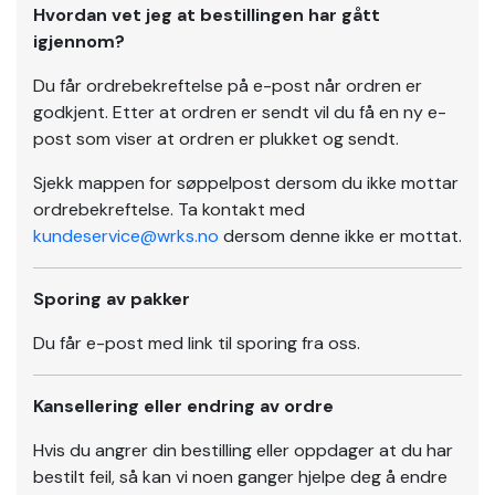
Hvordan vet jeg at bestillingen har gått
Sko
igjennom?
Du får ordrebekreftelse på e-post når ordren er
Om
godkjent. Etter at ordren er sendt vil du få en ny e-
Wrks
post som viser at ordren er plukket og sendt.
Sjekk mappen for søppelpost dersom du ikke mottar
ordrebekreftelse. Ta kontakt med
Logg
inn
kundeservice@wrks.no
dersom denne ikke er mottat.
Opprett
Sporing av pakker
konto
Du får e-post med link til sporing fra oss.
Kansellering eller endring av ordre
Hvis du angrer din bestilling eller oppdager at du har
bestilt feil, så kan vi noen ganger hjelpe deg å endre