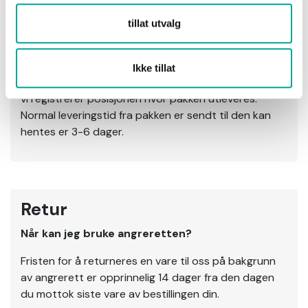
forventet leveringsdag, og en ny melding den dagen
tillat utvalg
pakken er på vei til deg. Når du sporer pakken, kan du
også be oss om å sette igjen pakken utenfor. For å
minimere smitterisiko, er det ingen fysisk kontakt ved
Ikke tillat
levering. Du signerer ikke, dette gjør våre sjåfører, og
vi registrerer posisjonen hvor pakken utleveres.
Normal leveringstid fra pakken er sendt til den kan
hentes er 3-6 dager.
Retur
Når kan jeg bruke angreretten?
Fristen for å returneres en vare til oss på bakgrunn
av angrerett er opprinnelig 14 dager fra den dagen
du mottok siste vare av bestillingen din.