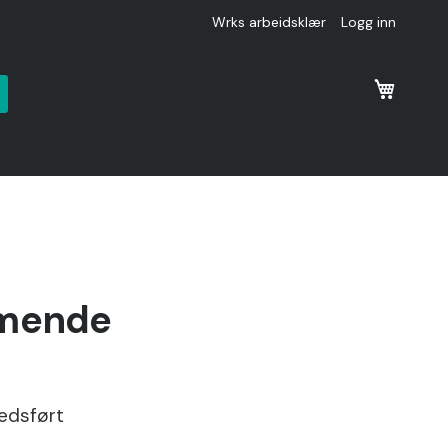
Wrks arbeidsklær
Logg inn
k
mmende
edsført