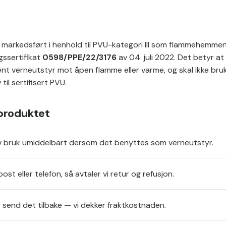
markedsført i henhold til PVU-kategori III som flammehemmen
ssertifikat
0598/PPE/22/3176
av 04. juli 2022. Det betyr a
 verneutstyr mot åpen flamme eller varme, og skal ikke bruk
til sertifisert PVU.
 produktet
v bruk umiddelbart dersom det benyttes som verneutstyr.
st eller telefon, så avtaler vi retur og refusjon.
send det tilbake — vi dekker fraktkostnaden.