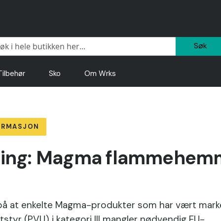
Sø
Tilbehør
Sko
Om Wrks
ORMASJON
lling: Magma flammehe
på at enkelte Magma-produkter som har vært mark
styr (PVU) i kategori III mangler nødvendig EU-