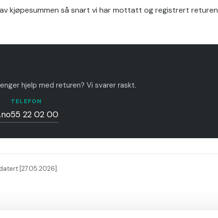
on av kjøpesummen så snart vi har mottatt og registrert returen
renger hjelp med returen? Vi svarer raskt.
TELEFON
.no
55 22 02 00
datert [27.05.2026].