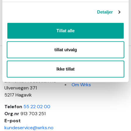
Detaljer
Opprette en Konto
Tillat alle
tillat utvalg
Wrks
Kundeinformasjon
arbeidsklær
Salgsbetingelser
Ikke tillat
Adresse
Kundeservice
Elements Production AS
Om Wrks
Ulvenvegen 371
5217 Hagavik
Telefon
55 22 02 00
Org.nr
913 703 251
E-post
kundeservice@wrks.no