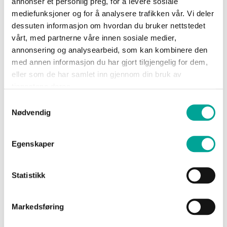
annonser et personlig preg, for å levere sosiale
Sko
mediefunksjoner og for å analysere trafikken vår. Vi deler
Show Password
dessuten informasjon om hvordan du bruker nettstedet
vårt, med partnerne våre innen sosiale medier,
Om
annonsering og analysearbeid, som kan kombinere den
Wrks
med annen informasjon du har gjort tilgjengelig for dem,
eller som de har samlet inn gjennom din bruk av
tjenestene deres.
Logg inn
Logg
Samtykkevalg
inn
Glemt passordet?
Nødvendig
Opprett
konto
Egenskaper
Statistikk
Nye kunder
Markedsføring
Opprettelse av konto har mange fordeler: Raskere
handel, registrer flere adresser, sjekk ordrestatus m.m.