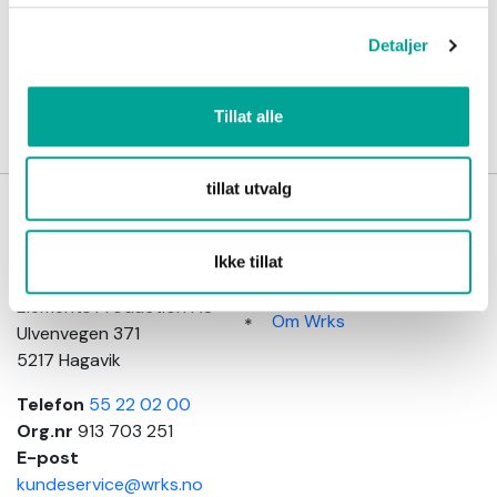
Detaljer
Opprette en Konto
Tillat alle
tillat utvalg
Wrks
Kundeinformasjon
arbeidsklær
Salgsbetingelser
Ikke tillat
Adresse
Kundeservice
Elements Production AS
Om Wrks
Ulvenvegen 371
5217 Hagavik
Telefon
55 22 02 00
Org.nr
913 703 251
E-post
kundeservice@wrks.no