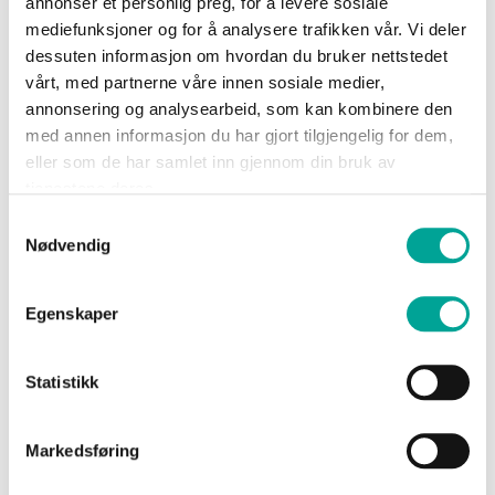
annonser et personlig preg, for å levere sosiale
Sko
mediefunksjoner og for å analysere trafikken vår. Vi deler
Show Password
dessuten informasjon om hvordan du bruker nettstedet
vårt, med partnerne våre innen sosiale medier,
Om
annonsering og analysearbeid, som kan kombinere den
Wrks
med annen informasjon du har gjort tilgjengelig for dem,
eller som de har samlet inn gjennom din bruk av
tjenestene deres.
Logg inn
Logg
Samtykkevalg
inn
Glemt passordet?
Nødvendig
Opprett
konto
Egenskaper
Statistikk
Nye kunder
Markedsføring
Opprettelse av konto har mange fordeler: Raskere
handel, registrer flere adresser, sjekk ordrestatus m.m.