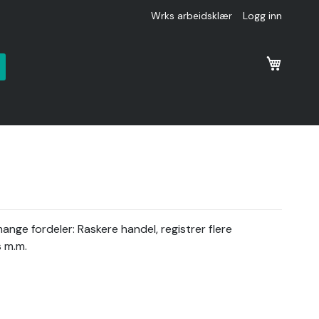
Wrks arbeidsklær
Logg inn
k
nge fordeler: Raskere handel, registrer flere
s m.m.