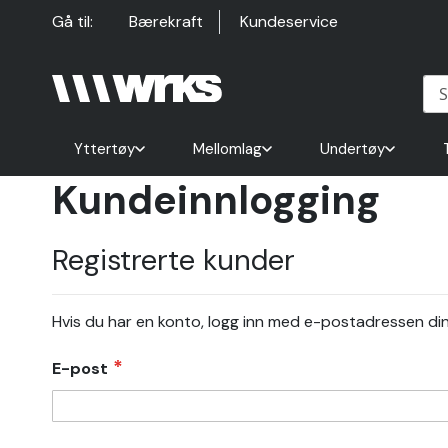
Hopp
Gå til:
Bærekraft
Kundeservice
til
innhold
Yttertøy
Mellomlag
Undertøy
Kundeinnlogging
Registrerte kunder
Hvis du har en konto, logg inn med e-postadressen din
E-post