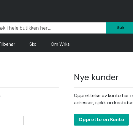
Sø
Tilbehør
Sko
Om Wrks
Nye kunder
.
Opprettelse av konto har ma
adresser, sjekk ordrestatu
Opprette en Konto