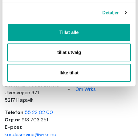
Detaljer
Opprette en Konto
Tillat alle
tillat utvalg
Wrks
Kundeinformasjon
arbeidsklær
Salgsbetingelser
Ikke tillat
Adresse
Kundeservice
Elements Production AS
Om Wrks
Ulvenvegen 371
5217 Hagavik
Telefon
55 22 02 00
Org.nr
913 703 251
E-post
kundeservice@wrks.no