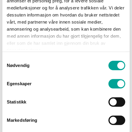
annonser et personlig preg, for å levere sosiale
Sko
mediefunksjoner og for å analysere trafikken vår. Vi deler
Show Password
dessuten informasjon om hvordan du bruker nettstedet
vårt, med partnerne våre innen sosiale medier,
Om
annonsering og analysearbeid, som kan kombinere den
Wrks
med annen informasjon du har gjort tilgjengelig for dem,
eller som de har samlet inn gjennom din bruk av
tjenestene deres.
Logg inn
Logg
Samtykkevalg
inn
Glemt passordet?
Nødvendig
Opprett
konto
Egenskaper
Statistikk
Nye kunder
Markedsføring
Opprettelse av konto har mange fordeler: Raskere
handel, registrer flere adresser, sjekk ordrestatus m.m.