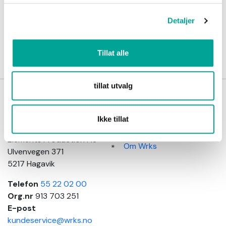
Detaljer
Opprette en Konto
Tillat alle
tillat utvalg
Wrks
Kundeinformasjon
arbeidsklær
Salgsbetingelser
Ikke tillat
Adresse
Kundeservice
Elements Production AS
Om Wrks
Ulvenvegen 371
5217 Hagavik
Telefon
55 22 02 00
Org.nr
913 703 251
E-post
kundeservice@wrks.no