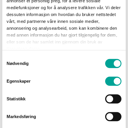
annonser et personlig preg, for å levere sosiale
Sko
mediefunksjoner og for å analysere trafikken vår. Vi deler
Show Password
dessuten informasjon om hvordan du bruker nettstedet
vårt, med partnerne våre innen sosiale medier,
Om
annonsering og analysearbeid, som kan kombinere den
Wrks
med annen informasjon du har gjort tilgjengelig for dem,
eller som de har samlet inn gjennom din bruk av
tjenestene deres.
Logg inn
Logg
Samtykkevalg
inn
Glemt passordet?
Nødvendig
Opprett
konto
Egenskaper
Statistikk
Nye kunder
Markedsføring
Opprettelse av konto har mange fordeler: Raskere
handel, registrer flere adresser, sjekk ordrestatus m.m.