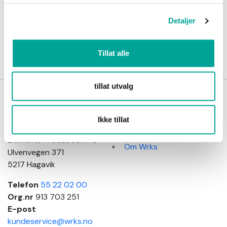
Detaljer
Opprette en Konto
Tillat alle
tillat utvalg
Wrks
Kundeinformasjon
arbeidsklær
Salgsbetingelser
Ikke tillat
Adresse
Kundeservice
Elements Production AS
Om Wrks
Ulvenvegen 371
5217 Hagavik
Telefon
55 22 02 00
Org.nr
913 703 251
E-post
kundeservice@wrks.no