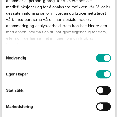
annonser et personlig preg, for å levere sosiale
Sko
mediefunksjoner og for å analysere trafikken vår. Vi deler
Show Password
dessuten informasjon om hvordan du bruker nettstedet
vårt, med partnerne våre innen sosiale medier,
Om
annonsering og analysearbeid, som kan kombinere den
Wrks
med annen informasjon du har gjort tilgjengelig for dem,
eller som de har samlet inn gjennom din bruk av
tjenestene deres.
Logg inn
Logg
Samtykkevalg
inn
Glemt passordet?
Nødvendig
Opprett
konto
Egenskaper
Statistikk
Nye kunder
Markedsføring
Opprettelse av konto har mange fordeler: Raskere
handel, registrer flere adresser, sjekk ordrestatus m.m.