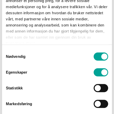
annonser et personlig preg, for å levere sosiale
Sko
mediefunksjoner og for å analysere trafikken vår. Vi deler
Show Password
dessuten informasjon om hvordan du bruker nettstedet
vårt, med partnerne våre innen sosiale medier,
Om
annonsering og analysearbeid, som kan kombinere den
Wrks
med annen informasjon du har gjort tilgjengelig for dem,
eller som de har samlet inn gjennom din bruk av
tjenestene deres.
Logg inn
Logg
Samtykkevalg
inn
Glemt passordet?
Nødvendig
Opprett
konto
Egenskaper
Statistikk
Nye kunder
Markedsføring
Opprettelse av konto har mange fordeler: Raskere
handel, registrer flere adresser, sjekk ordrestatus m.m.