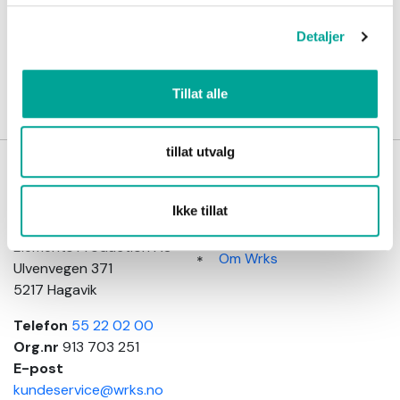
Detaljer
Opprette en Konto
Tillat alle
tillat utvalg
Wrks
Kundeinformasjon
arbeidsklær
Salgsbetingelser
Ikke tillat
Adresse
Kundeservice
Elements Production AS
Om Wrks
Ulvenvegen 371
5217 Hagavik
Telefon
55 22 02 00
Org.nr
913 703 251
E-post
kundeservice@wrks.no