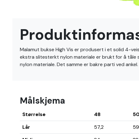
Gå
til
Produktinforma
begynnelsen
av
bildegalleri
Malamut bukse High Vis er produsert i et solid 4-veis
ekstra slitesterkt nylon materiale er brukt for å tål
nylon materiale. Det samme er bakre parti ved ankel. 
Målskjema
Størrelse
48
5
Lår
57,2
59