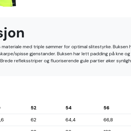
sjon
 materiale med triple sømmer for optimal slitestyrke. Buksen ha
e skarpe/spisse gjenstander. Buksen har lett padding på kne og
Brede refleksstriper og fluoriserende gule partier øker synlig
0
52
54
56
,6
62
64,4
66,8