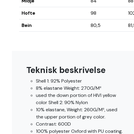
Midje
84
88
Hofte
98
10
Bein
80,5
81
Teknisk beskrivelse
Shell 1: 92% Polyester
8% elastane Weight: 270G/M²
used the down portion of HIVI yellow
color Shell 2: 90% Nylon
10% elastane, Weight: 260G/M², used
the upper portion of grey color.
Contrast: 600D
100% polyester Oxford with PU coating.