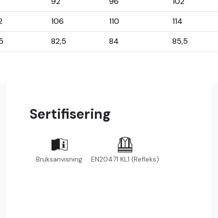
92
96
102
2
106
110
114
,5
82,5
84
85,5
Sertifisering
Bruksanvisning
EN20471 KL1 (Refleks)