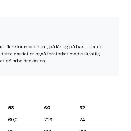
r flere lommer i front, på lår og på bak - der et
 dette partiet er også forsterket med et kraftig
het på arbeidsplassen.
58
60
62
69,2
71,6
74