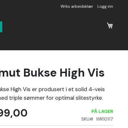
Wrks arbeidsklær
Logg inn
k
mut Bukse High Vis
se High Vis er produsert i et solid 4-veis
ed triple sømmer for optimal slitestyrke.
499,00
PÅ LAGER
SKU
WR10117