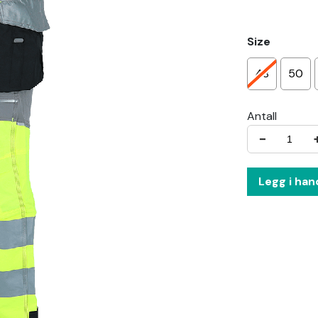
Size
48
50
Antall
−
Legg i han