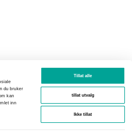
Tillat alle
osiale
n du bruker
tillat utvalg
som kan
mlet inn
Ikke tillat