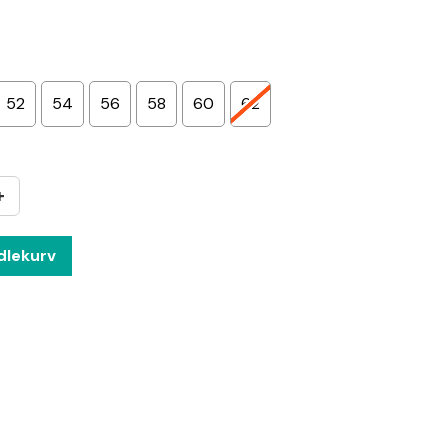
52
54
56
58
60
62
+
dlekurv