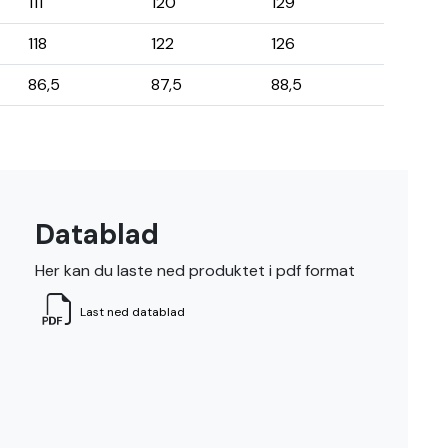
111
120
129
118
122
126
86,5
87,5
88,5
Datablad
Her kan du laste ned produktet i pdf format
Last ned datablad