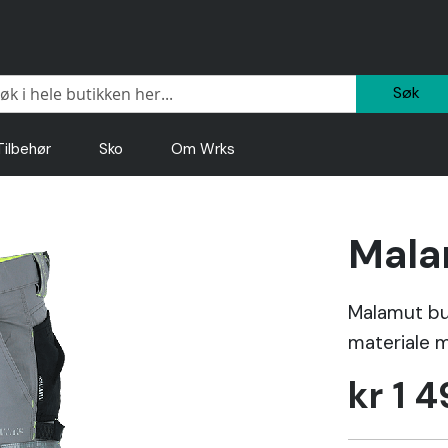
Sø
Tilbehør
Sko
Om Wrks
Mala
Malamut buk
materiale m
kr 1 