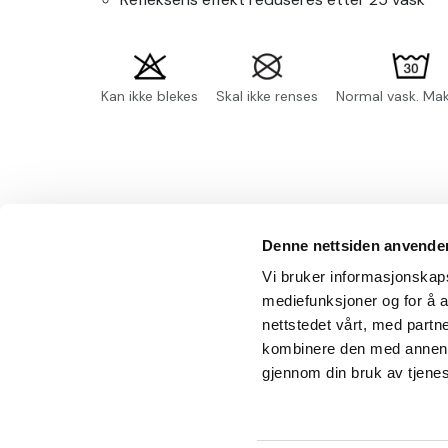
Kan ikke blekes
Skal ikke renses
Normal vask. Ma
Denne nettsiden anvende
Wrks arbeidsklær
Kunde
Vi bruker informasjonskapsl
mediefunksjoner og for å a
Adresse
Salgsbe
nettstedet vårt, med part
Elements Production AS
kombinere den med annen in
Kundes
Ulvenvegen 371
gjennom din bruk av tjene
Om Wr
5217 Hagavik
Telefon
55 22 02 00