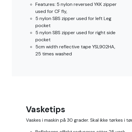
Features: 5 nylon reversed YKK zipper
used for CF fly,
5 nylon SBS zipper used for left Leg
pocket
5 nylon SBS zipper used for right side
pocket
5cm width reflective tape YSL902HA,
25 times washed
Vasketips
Vaskes i maskin på 30 grader. Skal ikke tørkes i t
Refleksens effekt reduseres etter 25 vask