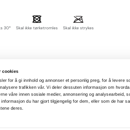
ks 30°
Skal ikke tørketromles
Skal ikke strykes
r cookies
informasjon
Min konto
er for å gi innhold og annonser et personlig preg, for å levere s
nalysere trafikken vår. Vi deler dessuten informasjon om hvorda
tingelser
Min side
nerne våre innen sosiale medier, annonsering og analysearbeid, 
formasjon du har gjort tilgjengelig for dem, eller som de har sa
ervice
Ordrehistorikk
stene deres.
ks
Logg inn