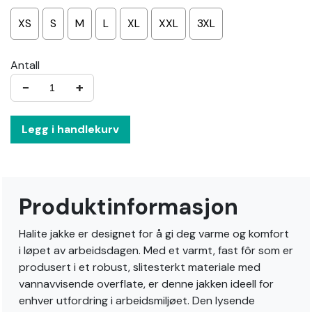
XS
S
M
L
XL
XXL
3XL
Antall
−
+
Legg i handlekurv
Produktinformasjon
Halite jakke er designet for å gi deg varme og komfort
i løpet av arbeidsdagen. Med et varmt, fast fôr som er
produsert i et robust, slitesterkt materiale med
vannavvisende overflate, er denne jakken ideell for
enhver utfordring i arbeidsmiljøet. Den lysende