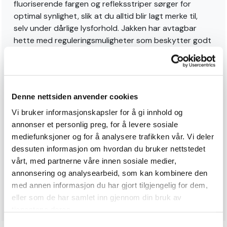
fluoriserende fargen og refleksstriper sørger for
optimal synlighet, slik at du alltid blir lagt merke til,
selv under dårlige lysforhold. Jakken har avtagbar
hette med reguleringsmuligheter som beskytter godt
mot vær og vind. Kragen er fôret med behagelig
fleece materiale. Ermene har pulsvarmere med
tommelfingerhull og velcro stramming rundt
håndledd. På brystet er det flere praktiske lommer
Denne nettsiden anvender cookies
med klaffer, synlig visittkort lomme og D-ring for
nøkkel eller verktøysoppbevaring. Stor innerlomme på
Vi bruker informasjonskapsler for å gi innhold og
venstre side med navnelapp. 2 stikklommer fôret med
annonser et personlig preg, for å levere sosiale
fleece materiale. Elastisk og regulerbar strikk ved
mediefunksjoner og for å analysere trafikken vår. Vi deler
hofte for individuell tilpasning.
dessuten informasjon om hvordan du bruker nettstedet
vårt, med partnerne våre innen sosiale medier,
annonsering og analysearbeid, som kan kombinere den
En lett og varm synlighetsjakke med god bevegelighet
med annen informasjon du har gjort tilgjengelig for dem,
som gjør arbeidsdagen mer behagelig.
eller som de har samlet inn gjennom din bruk av
tjenestene deres.
Samtykkevalg