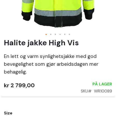
Sko
Om
Wrks
Halite jakke High Vis
Gå
til
Logg
begynnelsen
inn
En lett og varm synlighetsjakke med god
av
bevegelighet som gjør arbeidsdagen mer
bildegalleri
Opprett
behagelig.
konto
PÅ LAGER
kr 2 799,00
SKU
WR10089
Size