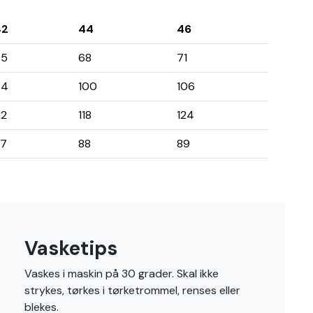
42
44
46
65
68
71
94
100
106
12
118
124
87
88
89
Vasketips
Vaskes i maskin på 30 grader. Skal ikke
strykes, tørkes i tørketrommel, renses eller
blekes.