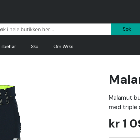
Sø
Tilbehør
Sko
Om Wrks
Mala
Malamut buk
med triple 
kr 1 