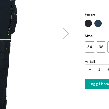
Farge
Size
34
36
Antall
−
Legg i han