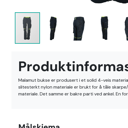
Gå
til
Produktinforma
begynnelsen
av
bildegalleri
Malamut bukse er produsert i et solid 4-veis material
slitesterkt nylon materiale er brukt for å tåle skarp
materiale. Det samme er bakre parti ved ankel. En fo
Målskjema