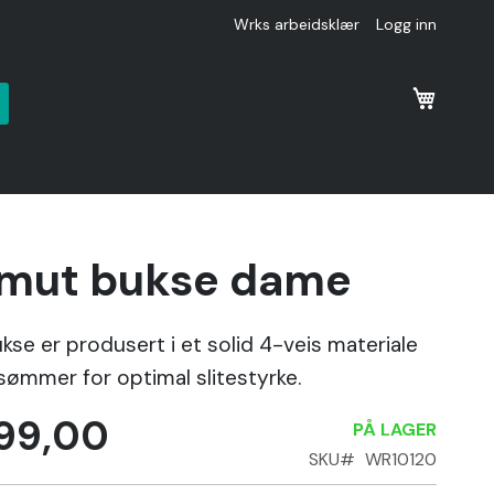
Wrks arbeidsklær
Logg inn
k
mut bukse dame
se er produsert i et solid 4-veis materiale
sømmer for optimal slitestyrke.
099,00
PÅ LAGER
SKU
WR10120