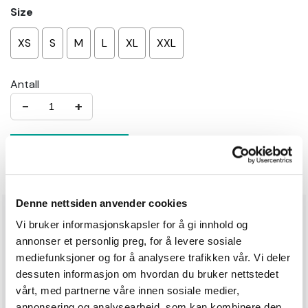
Size
XS
S
M
L
XL
XXL
Antall
−
+
Legg i handlekurv
Denne nettsiden anvender cookies
Produktinformasjon
Vi bruker informasjonskapsler for å gi innhold og
annonser et personlig preg, for å levere sosiale
Husky skallbukse er en vanntett og ventilerende
mediefunksjoner og for å analysere trafikken vår. Vi deler
bukse fylt med detaljer som trengs for en
dessuten informasjon om hvordan du bruker nettstedet
håndverksbukse. Formsydd fasong med elastisk
vårt, med partnerne våre innen sosiale medier,
linning, avtagbare stropper og hemper for belte.
annonsering og analysearbeid, som kan kombinere den