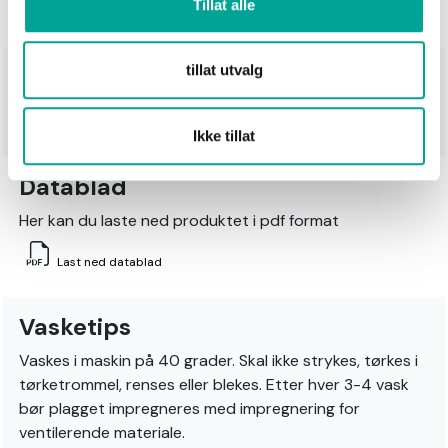
Tillat alle
tillat utvalg
Teknisk beskrivelse
WP: 20 000mm/MVT: 8000g/m²/24h
Ikke tillat
Datablad
Her kan du laste ned produktet i pdf format
Last ned datablad
Vasketips
Vaskes i maskin på 40 grader. Skal ikke strykes, tørkes i
tørketrommel, renses eller blekes. Etter hver 3-4 vask
bør plagget impregneres med impregnering for
ventilerende materiale.