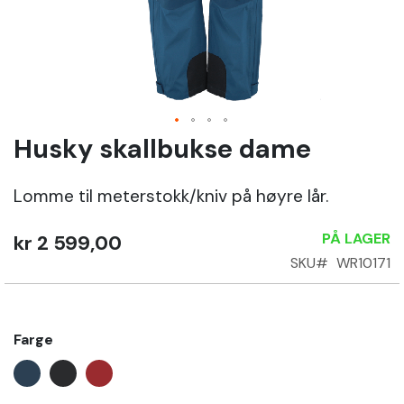
Sko
Om
Wrks
Husky skallbukse dame
Gå
til
Logg
begynnelsen
inn
Lomme til meterstokk/kniv på høyre lår.
av
bildegalleri
Opprett
PÅ LAGER
kr 2 599,00
konto
SKU
WR10171
Farge