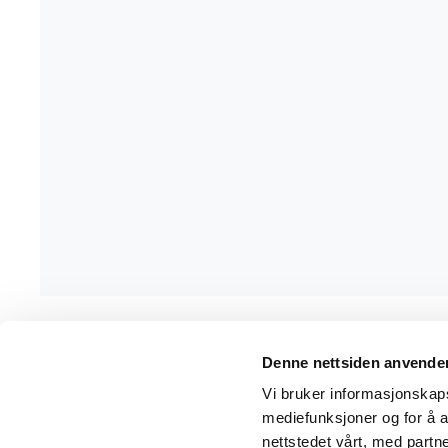
Denne nettsiden anvende
Wrks arbeidsklær
Kunde
Vi bruker informasjonskapsl
mediefunksjoner og for å a
Adresse
Salgsbe
nettstedet vårt, med part