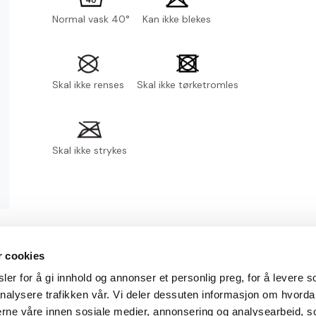
Normal vask 40°
Kan ikke blekes
Skal ikke renses
Skal ikke tørketromles
Skal ikke strykes
r cookies
informasjon
Min konto
er for å gi innhold og annonser et personlig preg, for å levere s
nalysere trafikken vår. Vi deler dessuten informasjon om hvorda
tingelser
Min side
nerne våre innen sosiale medier, annonsering og analysearbeid, 