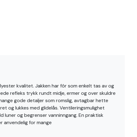
lyester kvalitet. Jakken har fôr som enkelt tas av og
rede refleks trykk rundt midje, ermer og over skuldre
r mange gode detaljer som romslig, avtagbar hette
et og lukkes med glidelås. Ventileringsmulighet
dd luner og begrenser vanninngang. En praktisk
 er anvendelig for mange