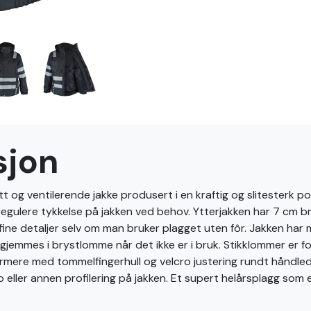
sjon
t og ventilerende jakke produsert i en kraftig og slitesterk po
 regulere tykkelse på jakken ved behov. Ytterjakken har 7 cm b
r fine detaljer selv om man bruker plagget uten fôr. Jakken ha
emmes i brystlomme når det ikke er i bruk. Stikklommer er for
rmere med tommelfingerhull og velcro justering rundt håndle
go eller annen profilering på jakken. Et supert helårsplagg som