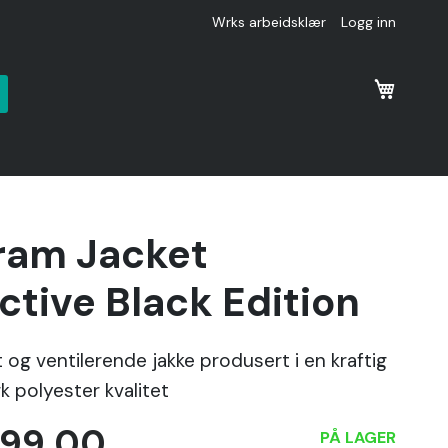
Wrks arbeidsklær
Logg inn
k
ram Jacket
ctive Black Edition
 og ventilerende jakke produsert i en kraftig
rk polyester kvalitet
499,00
PÅ LAGER