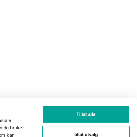
Tillat alle
osiale
n du bruker
tillat utvalg
som kan