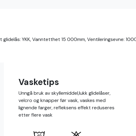
nt glidelås: YKK, Vanntetthet 15 000mm, Ventileringsevne: 100
Vasketips
Unngå bruk av skyllemiddel,lukk glidelåser,
velcro og knapper før vask, vaskes med
lignende farger, refleksens effekt reduseres
etter flere vask