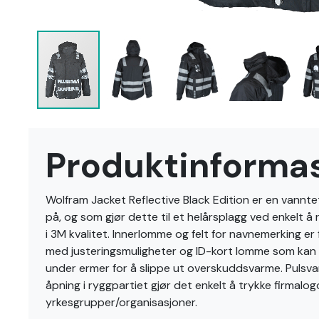
Gå
til
Produktinforma
begynnelsen
av
bildegalleri
Wolfram Jacket Reflective Black Edition er en vanntet
på, og som gjør dette til et helårsplagg ved enkelt å
i 3M kvalitet. Innerlomme og felt for navnemerking e
med justeringsmuligheter og ID-kort lomme som kan gj
under ermer for å slippe ut overskuddsvarme. Pulsva
åpning i ryggpartiet gjør det enkelt å trykke firmalo
yrkesgrupper/organisasjoner.