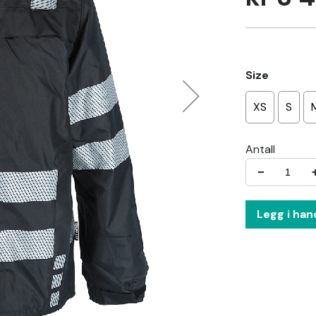
Size
XS
S
Antall
−
Legg i han