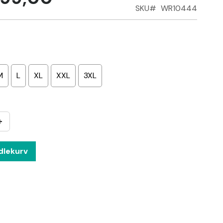
SKU
WR10444
M
L
XL
XXL
3XL
+
dlekurv