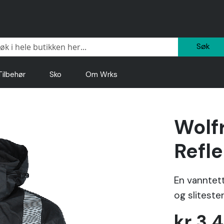
Sø
Tilbehør
Sko
Om Wrks
Wolf
Refle
En vanntett
og sliteste
kr 3 