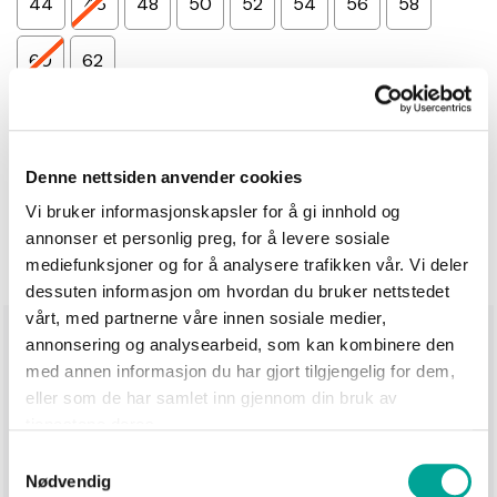
44
46
48
50
52
54
56
58
60
62
Antall
−
+
Denne nettsiden anvender cookies
Vi bruker informasjonskapsler for å gi innhold og
Legg i handlekurv
annonser et personlig preg, for å levere sosiale
mediefunksjoner og for å analysere trafikken vår. Vi deler
dessuten informasjon om hvordan du bruker nettstedet
vårt, med partnerne våre innen sosiale medier,
Produktinformasjon
annonsering og analysearbeid, som kan kombinere den
med annen informasjon du har gjort tilgjengelig for dem,
Akita Service Pants er laget av et komfortabelt 4-veis
eller som de har samlet inn gjennom din bruk av
stretchmateriale som gir full bevegelsesfrihet. Buksen
tjenestene deres.
har en ledig fasong med forholdsvis smale ben og
Samtykkevalg
forlenget parti i rygg med gummiering. Linningen har
Nødvendig