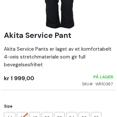
Sko
Om
Wrks
Akita Service Pant
Gå
til
begynnelsen
Akita Service Pants er laget av et komfortabelt
Logg
av
inn
4-veis stretchmateriale som gir full
bildegalleri
bevegelsesfrihet
Opprett
konto
PÅ LAGER
kr 1 999,00
SKU
WR10387
Size