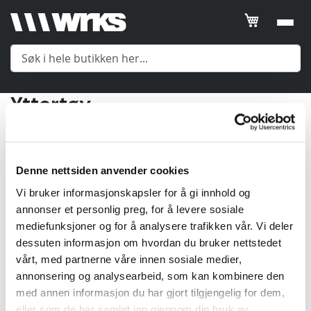
Filtrer
SORTER
ETTER
Yttertøy
Posisjon
Meny
2
Produkter
Product
Name
Yttertøy
Denne nettsiden anvender cookies
Price
Vi bruker informasjonskapsler for å gi innhold og
Mellomlag
annonser et personlig preg, for å levere sosiale
Gender
mediefunksjoner og for å analysere trafikken vår. Vi deler
dessuten informasjon om hvordan du bruker nettstedet
Undertøy
vårt, med partnerne våre innen sosiale medier,
Farge
annonsering og analysearbeid, som kan kombinere den
Tilbehør
med annen informasjon du har gjort tilgjengelig for dem,
Size
eller som de har samlet inn gjennom din bruk av