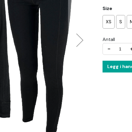
Size
XS
S
Antall
−
Legg i han