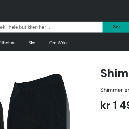
Sø
Tilbehør
Sko
Om Wrks
Shim
Shimmer er 
kr 1 