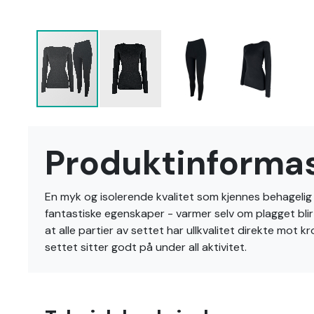
Gå
til
Produktinforma
begynnelsen
av
bildegalleri
En myk og isolerende kvalitet som kjennes behagelig mo
fantastiske egenskaper - varmer selv om plagget blir f
at alle partier av settet har ullkvalitet direkte mot
settet sitter godt på under all aktivitet.