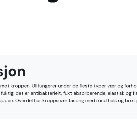
sjon
t kroppen. Ull fungerer under de fleste typer vær og forhold. I
uktig, det er antibakterielt, fukt absorberende, elastisk og fl
 kroppen. Overdel har kroppsnær fasong med rund hals og brot p