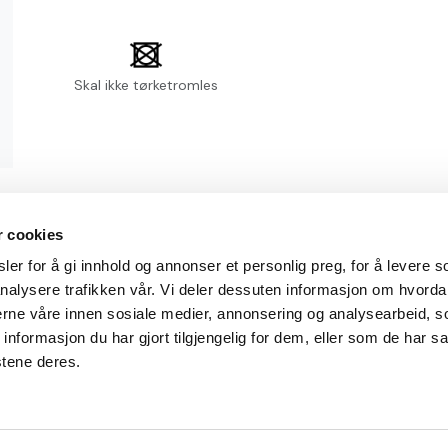
Skal ikke tørketromles
r cookies
informasjon
Min konto
er for å gi innhold og annonser et personlig preg, for å levere s
nalysere trafikken vår. Vi deler dessuten informasjon om hvorda
tingelser
Min side
nerne våre innen sosiale medier, annonsering og analysearbeid, 
formasjon du har gjort tilgjengelig for dem, eller som de har sa
ervice
Ordrehistorikk
stene deres.
ks
Logg inn