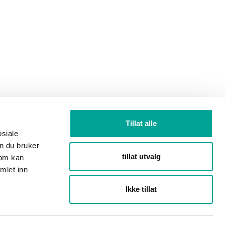
Tillat alle
osiale
n du bruker
tillat utvalg
som kan
mlet inn
Ikke tillat