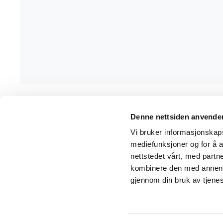
Denne nettsiden anvende
Wrks arbeidsklær
Kunde
Vi bruker informasjonskapsl
mediefunksjoner og for å a
Adresse
Salgsbe
nettstedet vårt, med part
Elements Production AS
kombinere den med annen in
Kundes
Ulvenvegen 371
gjennom din bruk av tjene
Om Wr
5217 Hagavik
Telefon
55 22 02 00
Org.nr
913 703 251