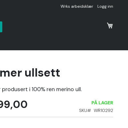
Wrks arbeidsklær
Logg inn
k
mer ullsett
produsert i 100% ren merino ull.
499,00
PÅ LAGER
SKU
WR10292