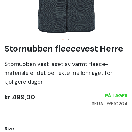
Sko
Om
Wrks
Stornubben fleecevest Herre
Gå
til
Logg
begynnelsen
inn
Stornubben vest laget av varmt fleece-
av
materiale er det perfekte mellomlaget for
bildegalleri
Opprett
kjøligere dager.
konto
PÅ LAGER
kr 499,00
SKU
WR10204
Size