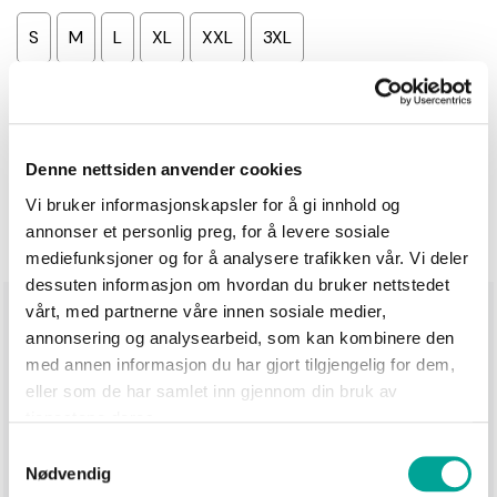
S
M
L
XL
XXL
3XL
Antall
−
+
Denne nettsiden anvender cookies
Legg i handlekurv
Vi bruker informasjonskapsler for å gi innhold og
annonser et personlig preg, for å levere sosiale
mediefunksjoner og for å analysere trafikken vår. Vi deler
dessuten informasjon om hvordan du bruker nettstedet
vårt, med partnerne våre innen sosiale medier,
Produktinformasjon
annonsering og analysearbeid, som kan kombinere den
med annen informasjon du har gjort tilgjengelig for dem,
Vesten gir deg optimal varme og ventilasjon; bruk den
eller som de har samlet inn gjennom din bruk av
over ullundertøy eller superundertøy for å dra nytte
tjenestene deres.
av dens isolerende egenskaper.
Samtykkevalg
Nødvendig
Designet med en krage for ekstra beskyttelse mot