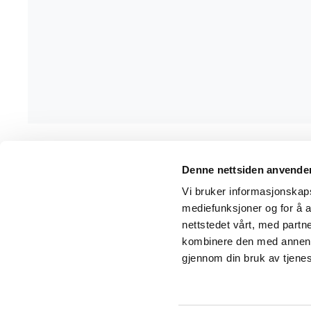
Denne nettsiden anvende
Wrks arbeidsklær
Kunde
Vi bruker informasjonskapsl
mediefunksjoner og for å a
Adresse
Salgsbe
nettstedet vårt, med part
Elements Production AS
kombinere den med annen in
Kundes
Ulvenvegen 371
gjennom din bruk av tjene
Om Wr
5217 Hagavik
Telefon
55 22 02 00