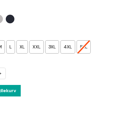
M
L
XL
XXL
3XL
4XL
5XL
+
dlekurv