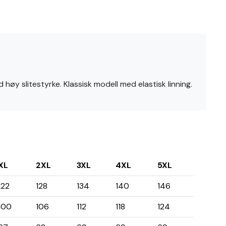
høy slitestyrke. Klassisk modell med elastisk linning.
XL
2XL
3XL
4XL
5XL
122
128
134
140
146
100
106
112
118
124