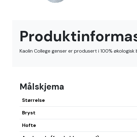
Gå
til
Produktinforma
begynnelsen
av
bildegalleri
Kaolin College genser er produsert i 100% økologisk b
Målskjema
Størrelse
Bryst
Hofte