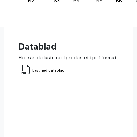
62
63
64
65
66
Datablad
Her kan du laste ned produktet i pdf format
Last ned datablad