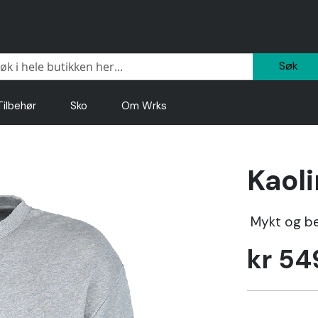
Sø
Tilbehør
Sko
Om Wrks
Kaoli
Mykt og be
kr 54