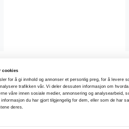
r cookies
informasjon
Min konto
er for å gi innhold og annonser et personlig preg, for å levere s
nalysere trafikken vår. Vi deler dessuten informasjon om hvorda
tingelser
Min side
nerne våre innen sosiale medier, annonsering og analysearbeid, 
formasjon du har gjort tilgjengelig for dem, eller som de har sa
ervice
Ordrehistorikk
stene deres.
ks
Logg inn