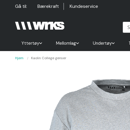
Hopp
Gå til:
Bærekraft
Kundeservice
til
innhold
Yttertøy
Mellomlag
Undertøy
Hjem
Kaolin College genser
Gå
til
slutten
av
bildegalleri