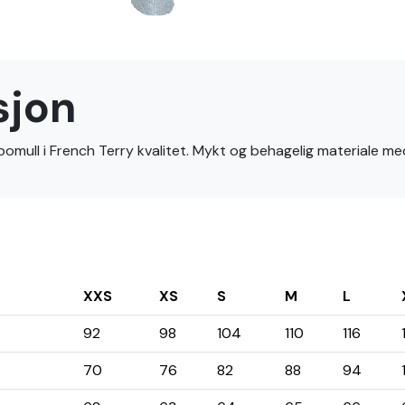
sjon
omull i French Terry kvalitet. Mykt og behagelig materiale med 
XXS
XS
S
M
L
92
98
104
110
116
70
76
82
88
94