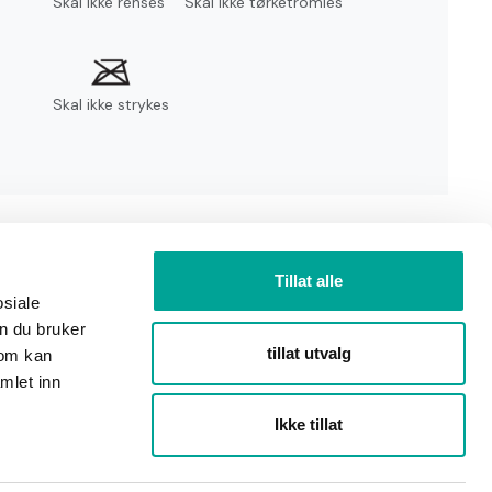
Skal ikke renses
Skal ikke tørketromles
Skal ikke strykes
Tillat alle
osiale
n du bruker
tillat utvalg
som kan
mlet inn
Ikke tillat