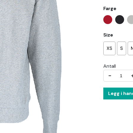
Farge
Size
XS
S
Antall
−
Legg i han