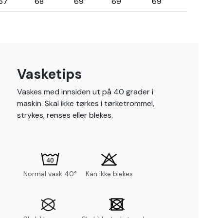
67
68
69
69
69
Vasketips
Vaskes med innsiden ut på 40 grader i
maskin. Skal ikke tørkes i tørketrommel,
strykes, renses eller blekes.
Normal vask 40°
Kan ikke blekes