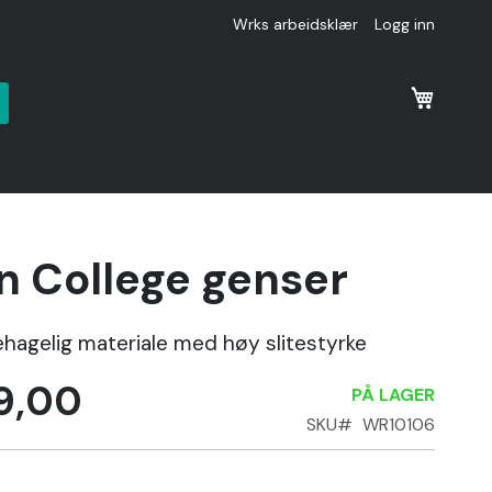
Wrks arbeidsklær
Logg inn
k
n College genser
hagelig materiale med høy slitestyrke
9,00
PÅ LAGER
SKU
WR10106