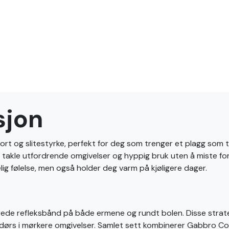
sjon
 og slitestyrke, perfekt for deg som trenger et plagg som tål
kan takle utfordrende omgivelser og hyppig bruk uten å miste fo
lig følelse, men også holder deg varm på kjøligere dager.
t brede refleksbånd på både ermene og rundt bolen. Disse strat
ndørs i mørkere omgivelser. Samlet sett kombinerer Gabbro Col