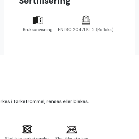
Sertifisering
Bruksanvisning
EN ISO 20471 KL 2 (Refleks)
ørkes i tørketrommel, renses eller blekes.
Skal ikke tørketromles
Skal ikke strykes