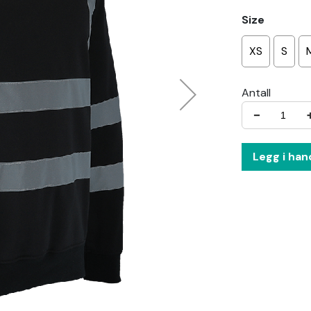
Size
XS
S
Antall
−
Legg i han