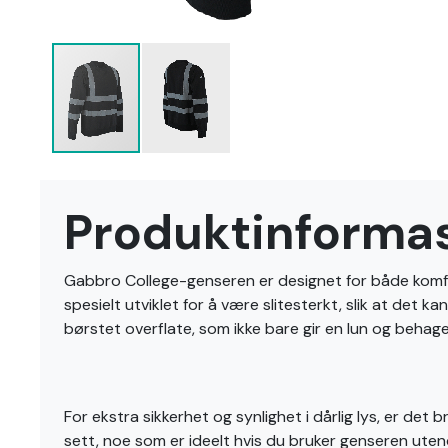
Gå
til
Produktinforma
begynnelsen
av
bildegalleri
Gabbro College-genseren er designet for både komfort
spesielt utviklet for å være slitesterkt, slik at det 
børstet overflate, som ikke bare gir en lun og behage
For ekstra sikkerhet og synlighet i dårlig lys, er de
sett, noe som er ideelt hvis du bruker genseren ute