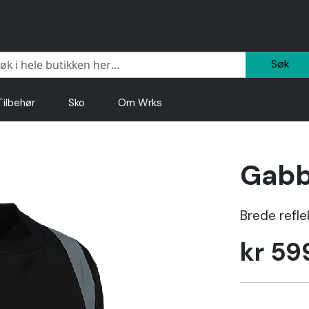
Sø
Tilbehør
Sko
Om Wrks
Gabb
Brede refle
kr 59