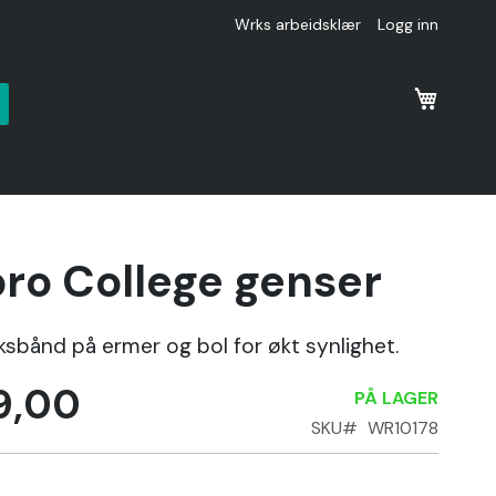
Wrks arbeidsklær
Logg inn
k
ro College genser
ksbånd på ermer og bol for økt synlighet.
9,00
PÅ LAGER
SKU
WR10178