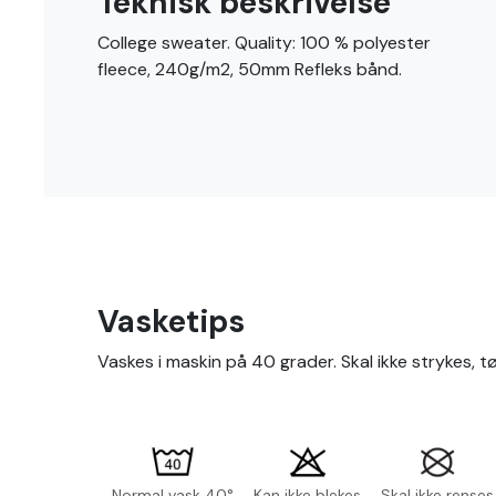
Teknisk beskrivelse
College sweater. Quality: 100 % polyester
fleece, 240g/m2, 50mm Refleks bånd.
Vasketips
Vaskes i maskin på 40 grader. Skal ikke strykes, t
Normal vask 40°
Kan ikke blekes
Skal ikke renses