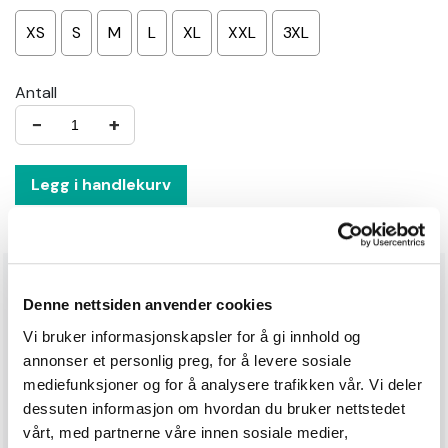
XS
S
M
L
XL
XXL
3XL
Antall
−
+
Legg i handlekurv
Produktinformasjon
Denne nettsiden anvender cookies
Topaz Fleecejacket er et perfekt mellomlag på kalde
Vi bruker informasjonskapsler for å gi innhold og
dager. 4-veis stretch materiale gir full bevegelighet.
annonser et personlig preg, for å levere sosiale
Ripstop fleece på innsiden fører til økte ventilerende
mediefunksjoner og for å analysere trafikken vår. Vi deler
egenskaper, og luftlaget denne kvaliteten har, skaper
dessuten informasjon om hvordan du bruker nettstedet
bedre isolasjon. Krage med beskyttende klaff over
vårt, med partnerne våre innen sosiale medier,