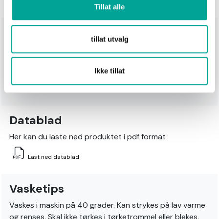
Tillat alle
Teknisk beskrivelse
tillat utvalg
Midlayer fleece worker Jacket. Shell 1: 95% Polyester 5%
elastane ripstop fleece in 220gsm; 1 pc 5 nylon reverse
Ikke tillat
zip in front,1 pc 5 nylon SBS reverse zip in chest pocket,
2 pcs 5 nylon reverse zip in bottom pockets
Datablad
Her kan du laste ned produktet i pdf format
Last ned datablad
Vasketips
Vaskes i maskin på 40 grader. Kan strykes på lav varme
og renses. Skal ikke tørkes i tørketrommel eller blekes.