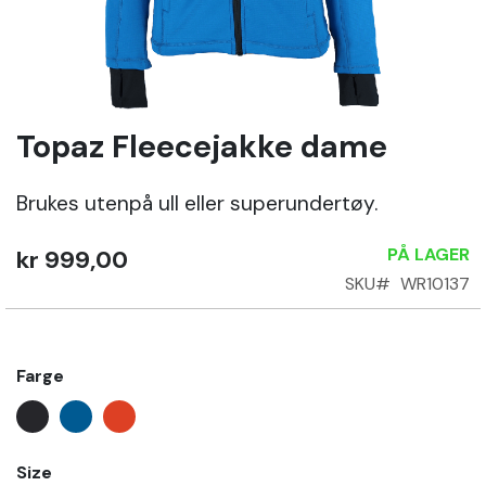
Sko
Om
Wrks
Topaz Fleecejakke dame
Gå
til
begynnelsen
Brukes utenpå ull eller superundertøy.
Logg
av
inn
bildegalleri
PÅ LAGER
kr 999,00
SKU
WR10137
Opprett
konto
Farge
Size