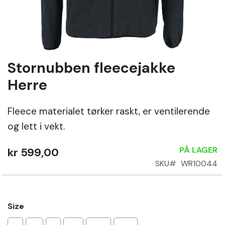
Sko
Om
Wrks
Stornubben fleecejakke
Gå
til
Herre
begynnelsen
Logg
av
inn
Fleece materialet tørker raskt, er ventilerende
bildegalleri
og lett i vekt.
Opprett
konto
PÅ LAGER
kr 599,00
SKU
WR10044
Size