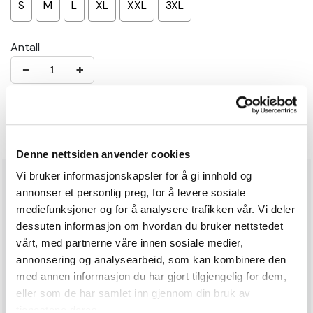
S
M
L
XL
XXL
3XL
Antall
−
+
Legg i handlekurv
Denne nettsiden anvender cookies
Vi bruker informasjonskapsler for å gi innhold og
Produktinformasjon
annonser et personlig preg, for å levere sosiale
mediefunksjoner og for å analysere trafikken vår. Vi deler
Stornubben fleecejakke passer perfekt som et
dessuten informasjon om hvordan du bruker nettstedet
mellomlag på kalde dager, eller som en lett ytterjakke
vårt, med partnerne våre innen sosiale medier,
på varmere dager. Jakken har 2 stikklommer og
annonsering og analysearbeid, som kan kombinere den
brystlomme alle med glidelås. Praktiske
med annen informasjon du har gjort tilgjengelig for dem,
tommelfingerhull på ermene. Fleece materialet tørker
eller som de har samlet inn gjennom din bruk av
raskt, er ventilerende og lett i vekt.
tjenestene deres.