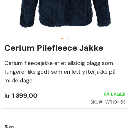
Sko
Om
Wrks
Cerium Pilefleece Jakke
Gå
til
Logg
begynnelsen
inn
Cerium fleecejakke er et allsidig plagg som
av
fungerer like godt som en lett ytterjakke på
bildegalleri
Opprett
milde dage
konto
PÅ LAGER
kr 1 399,00
SKU
WR10453
Size