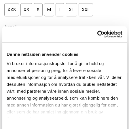
XXS
XS
S
M
L
XL
XXL
Antall
−
+
Legg i handlekurv
Denne nettsiden anvender cookies
Vi bruker informasjonskapsler for å gi innhold og
annonser et personlig preg, for å levere sosiale
mediefunksjoner og for å analysere trafikken vår. Vi deler
Produktinformasjon
dessuten informasjon om hvordan du bruker nettstedet
vårt, med partnerne våre innen sosiale medier,
Hold deg varm og komfortabel med Cerium jakken –
annonsering og analysearbeid, som kan kombinere den
laget i Oeko-Tex®-sertifisert polyester med en myk
med annen informasjon du har gjort tilgjengelig for dem,
og luksuriøs teddyfleece-kvalitet. Den tykke fleecen
eller som de har samlet inn gjennom din bruk av
holder godt på luft, som gir naturlig og effektiv
tjenestene deres.
isolasjon selv på kjølige dager. Den høye kragen med
Samtykkevalg