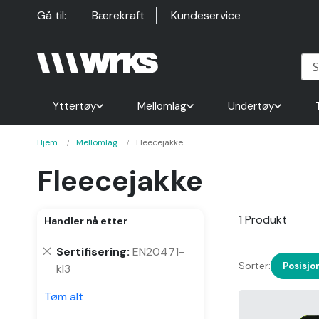
Hopp
Gå til:
Bærekraft
Kundeservice
til
innhold
Yttertøy
Mellomlag
Undertøy
Hjem
Mellomlag
Fleecejakke
Fleecejakke
1
Produkt
Handler nå etter
Fjern
Sertifisering
EN20471-
Sorter:
denne
Posisjo
kl3
varen
Tøm alt