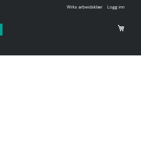
Wrks arbeidsklær
Logg inn
k