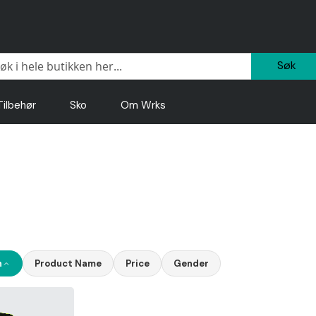
Sø
Tilbehør
Sko
Om Wrks
n
Product Name
Price
Gender