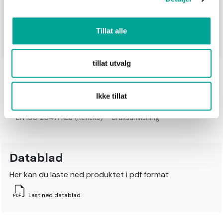
High- Vis fleecejacket class 3, SBS glidelås i front, S –
XXXL. Quality: 100% Polyester polar fleece - 300g/m².
Tillat alle
Standard: EN 20471 kl.3
tillat utvalg
Sertifisering
Ikke tillat
EN ISO 20471 KL3 (Refleks)
Bruksanvisning
Datablad
Her kan du laste ned produktet i pdf format
Last ned datablad