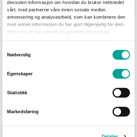
dessuten informasjon om hvordan du bruker nettstedet
vårt, med partnerne våre innen sosiale medier,
annonsering og analysearbeid, som kan kombinere den
med annen informasjon du har gjort tilgjengelig for dem,
Målskjema
eller som de har samlet inn gjennom din bruk av
tjenestene deres.
Størrelse
XS
S
M
L
XL
2XL
3XL
Samtykkevalg
Nødvendig
Bryst
106
110
114
120
126
132
138
Hofte
104
108
112
118
124
130
136
Egenskaper
Armlengde
63
64
65
66
67
68
69
fra skulder
Statistikk
og ned
Markedsføring
Teknisk beskrivelse
Detaljer