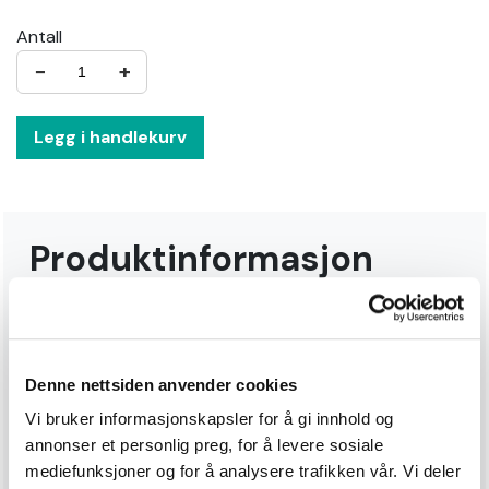
Antall
−
+
Legg i handlekurv
Produktinformasjon
Celsian Fleecejakke High Vis er produsert i 100% polar
fleece. Jakken har høy isolasjonsevne, ventilerer godt
og er lett i vekt. Brystlomme og 2 stikklommer - alle
med glidelås gir godt med oppbevaring. Elastiske
Denne nettsiden anvender cookies
bånd rundt avslutninger på ermer og regulerbar,
Vi bruker informasjonskapsler for å gi innhold og
elastisk justering ved hofte. Fluoriserende materiale
annonser et personlig preg, for å levere sosiale
og brede refleks bånd på ermer og bol for økt
mediefunksjoner og for å analysere trafikken vår. Vi deler
synlighet. EN 20471 kl.3, EN 13688