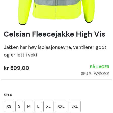
Sko
Om
Wrks
Celsian Fleecejakke High Vis
Gå
til
begynnelsen
Jakken har høy isolasjonsevne, ventilerer godt
Logg
av
inn
og er lett i vekt
bildegalleri
Opprett
PÅ LAGER
kr 899,00
konto
SKU
WR10101
Size
XS
S
M
L
XL
XXL
3XL