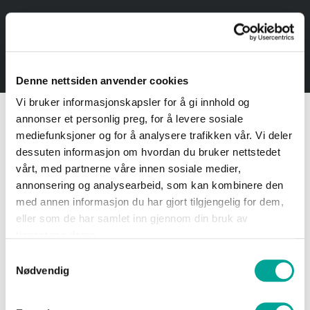
Filtrer
SORTER
Denne nettsiden anvender cookies
ETTER
Søkeresultat for: "WA 0812
Vi bruker informasjonskapsler for å gi innhold og
Posisjon
Meny
annonser et personlig preg, for å levere sosiale
2782 5310 Anggaran Dana
mediefunksjoner og for å analysere trafikken vår. Vi deler
Product
Pembangunan Gudang
dessuten informasjon om hvordan du bruker nettstedet
Name
Yttertøy
Kurma Polanharjo Klaten"
vårt, med partnerne våre innen sosiale medier,
Price
annonsering og analysearbeid, som kan kombinere den
med annen informasjon du har gjort tilgjengelig for dem,
Mellomlag
Ditt søk returnerte ingen resultater.
Gender
eller som de har samlet inn gjennom din bruk av
tjenestene deres.
Undertøy
Samtykkevalg
Vis
Nødvendig
Tilbehør
produkter