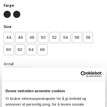
Farge
Size
44
46
48
50
52
54
56
58
60
62
64
66
Antall
−
+
Legg i handlekurv
Denne nettsiden anvender cookies
Vi bruker informasjonskapsler for å gi innhold og
annonser et personlig preg, for å levere sosiale