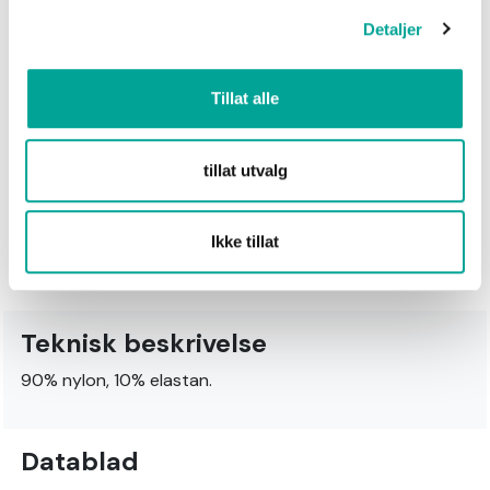
Hofte
90
94
98
102
106
110
11
Detaljer
Midje
76
80
84
88
92
96
1
Tillat alle
Innside
78,5
79,5
80,5
81,5
82,5
83,5
84
ben og
tillat utvalg
ned
Lår
52,4
54,8
57,2
59,6
62
64,4
66
Ikke tillat
Teknisk beskrivelse
90% nylon, 10% elastan.
Datablad