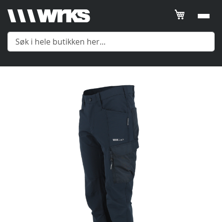
Gå
Meny
til
slutten
av
Yttertøy
bildegalleri
Mellomlag
Undertøy
Tilbehør