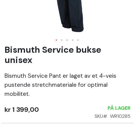
Sko
Om
Wrks
Bismuth Service bukse
Gå
til
Logg
unisex
begynnelsen
inn
av
Bismuth Service Pant er laget av et 4-veis
bildegalleri
Opprett
pustende stretchmateriale for optimal
konto
mobilitet.
PÅ LAGER
kr 1 399,00
SKU
WR10285