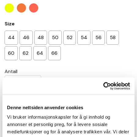
Size
44
46
48
50
52
54
56
58
60
62
64
66
Antall
−
+
Legg i handlekurv
Denne nettsiden anvender cookies
Vi bruker informasjonskapsler for å gi innhold og
annonser et personlig preg, for å levere sosiale
Produktinformasjon
mediefunksjoner og for å analysere trafikken vår. Vi deler