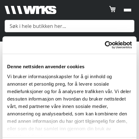
Filtrer
SORTER
ETTER
Heldress
Posisjon
Meny
1
Produkt
Product
Denne nettsiden anvender cookies
Name
Yttertøy
Vi bruker informasjonskapsler for å gi innhold og
Price
annonser et personlig preg, for å levere sosiale
mediefunksjoner og for å analysere trafikken vår. Vi deler
Mellomlag
Gender
dessuten informasjon om hvordan du bruker nettstedet
vårt, med partnerne våre innen sosiale medier,
Undertøy
annonsering og analysearbeid, som kan kombinere den
Gender
med annen informasjon du har gjort tilgjengelig for dem,
Tilbehør
eller som de har samlet inn gjennom din bruk av
tjenestene deres.
Vis