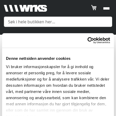
Filtrer
SORTER
ETTER
Fritid & Vindjakke
Posisjon
Meny
2
Produkter
Product
Name
Denne nettsiden anvender cookies
Yttertøy
Vi bruker informasjonskapsler for å gi innhold og
Price
annonser et personlig preg, for å levere sosiale
Mellomlag
mediefunksjoner og for å analysere trafikken vår. Vi deler
Gender
dessuten informasjon om hvordan du bruker nettstedet
vårt, med partnerne våre innen sosiale medier,
Undertøy
Farge
annonsering og analysearbeid, som kan kombinere den
med annen informasjon du har gjort tilgjengelig for dem,
Tilbehør
eller som de har samlet inn gjennom din bruk av
Gender