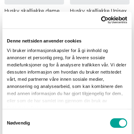
—
0
4 000
Sko
Husky skalljakke dame
Husky skalljakke Unisex
kr 2 799,00
kr 2 799,00
Om
Wrks
MIN
MAX
Denne nettsiden anvender cookies
Vi bruker informasjonskapsler for å gi innhold og
Logg
annonser et personlig preg, for å levere sosiale
inn
Size
mediefunksjoner og for å analysere trafikken vår. Vi deler
dessuten informasjon om hvordan du bruker nettstedet
Opprett
vårt, med partnerne våre innen sosiale medier,
Gender
konto
annonsering og analysearbeid, som kan kombinere den
med annen informasjon du har gjort tilgjengelig for dem,
Sertifisering
eller som de har samlet inn gjennom din bruk av
tjenestene deres.
Samtykkevalg
Husky Skalljakke High
Husky arbeidsjakke
Vis
Nødvendig
Vis Dame
High Vis Unisex
produkter