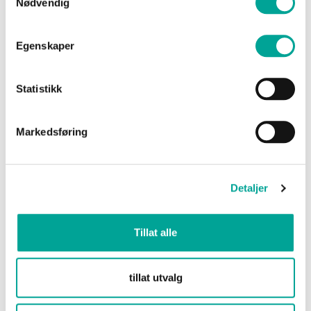
Nødvendig
Egenskaper
Statistikk
Veslepiggen BIB bukse
Veslepiggen BIB bukse
Markedsføring
Dame
Herre
kr 3 990,00
kr 3 990,00
Detaljer
Tillat alle
tillat utvalg