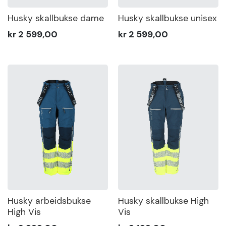
—
4 000
Sko
Husky skallbukse dame
Husky skallbukse unisex
kr 2 599,00
kr 2 599,00
Om
Wrks
MIN
MAX
Logg
inn
Farge
Opprett
Gender
konto
Sertifisering
Husky arbeidsbukse
Husky skallbukse High
Vis
High Vis
Vis
produkter