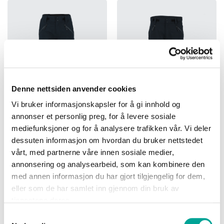
Denne nettsiden anvender cookies
Vi bruker informasjonskapsler for å gi innhold og
annonser et personlig preg, for å levere sosiale
mediefunksjoner og for å analysere trafikken vår. Vi deler
Grotbrean Bukse Dame
Grotbrean Bukse Herre
dessuten informasjon om hvordan du bruker nettstedet
kr 2 990,00
kr 2 990,00
vårt, med partnerne våre innen sosiale medier,
annonsering og analysearbeid, som kan kombinere den
med annen informasjon du har gjort tilgjengelig for dem,
eller som de har samlet inn gjennom din bruk av
tjenestene deres.
Samtykkevalg