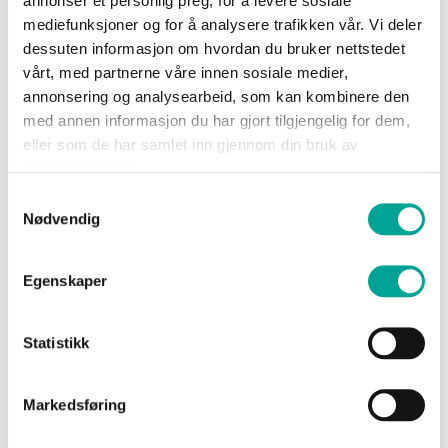
annonser et personlig preg, for å levere sosiale
produkter
Sko
mediefunksjoner og for å analysere trafikken vår. Vi deler
Husky skallbukse unisex
dessuten informasjon om hvordan du bruker nettstedet
kr 2 599,00
vårt, med partnerne våre innen sosiale medier,
Om
annonsering og analysearbeid, som kan kombinere den
Wrks
med annen informasjon du har gjort tilgjengelig for dem,
eller som de har samlet inn gjennom din bruk av
tjenestene deres.
Vi utvikler slitesterke og komfortable
Logg
Samtykkevalg
arbeidsbukser og arbeidsklær som er
inn
Nødvendig
skreddersydd for tøffe arbeidsforhold. Våre
Opprett
produkter kombinerer funksjonalitet og
Egenskaper
konto
bevegelighet, og passer like godt på
byggeplassen som til fritidsbruk. Enten du
Statistikk
trenger arbeidsbukser med ekstra lommer,
forsterkede knær eller vannavvisende stoff –
Markedsføring
vi har plaggene som tåler både vær og