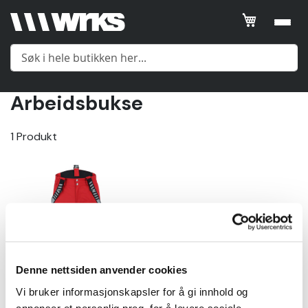
Filtrer
SORTER
ETTER
Arbeidsbukse
Posisjon
Meny
1
Produkt
Product
Name
Yttertøy
Price
Mellomlag
Gender
Undertøy
Gender
Denne nettsiden anvender cookies
Tilbehør
Vi bruker informasjonskapsler for å gi innhold og
Vis