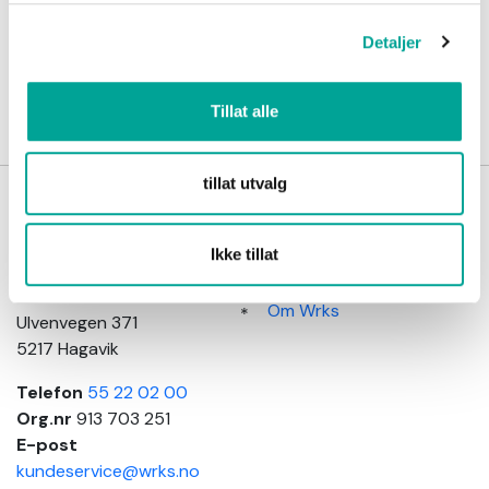
arbeid
Detaljer
Tillat alle
tillat utvalg
Wrks
Kundeinformasjon
arbeidsklær
Salgsbetingelser
Ikke tillat
Adresse
Kundeservice
Elements Production AS
Om Wrks
Ulvenvegen 371
5217 Hagavik
Telefon
55 22 02 00
Org.nr
913 703 251
E-post
kundeservice@wrks.no