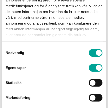
annonser et personlig preg, for å levere sosiale
produkter
Sko
mediefunksjoner og for å analysere trafikken vår. Vi deler
Husky skallbukse unisex
dessuten informasjon om hvordan du bruker nettstedet
kr 2 599,00
vårt, med partnerne våre innen sosiale medier,
Om
annonsering og analysearbeid, som kan kombinere den
Wrks
med annen informasjon du har gjort tilgjengelig for dem,
eller som de har samlet inn gjennom din bruk av
tjenestene deres.
Vi utvikler slitesterke og komfortable
Logg
Samtykkevalg
arbeidsbukser og arbeidsklær som er
inn
Nødvendig
skreddersydd for tøffe arbeidsforhold. Våre
Opprett
produkter kombinerer funksjonalitet og
Egenskaper
konto
bevegelighet, og passer like godt på
byggeplassen som til fritidsbruk. Enten du
Statistikk
trenger arbeidsbukser med ekstra lommer,
forsterkede knær eller vannavvisende stoff –
Markedsføring
vi har plaggene som tåler både vær og