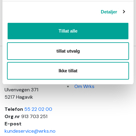
arbeid
Detaljer
Tillat alle
tillat utvalg
Wrks
Kundeinformasjon
arbeidsklær
Salgsbetingelser
Ikke tillat
Adresse
Kundeservice
Elements Production AS
Om Wrks
Ulvenvegen 371
5217 Hagavik
Telefon
55 22 02 00
Org.nr
913 703 251
E-post
kundeservice@wrks.no