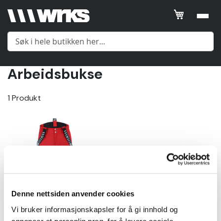
Filtrer
SORTER
ETTER
Arbeidsbukse
Posisjon
Meny
1
Produkt
Product
Name
Yttertøy
Price
Mellomlag
Gender
Undertøy
Gender
Denne nettsiden anvender cookies
Tilbehør
Vi bruker informasjonskapsler for å gi innhold og
Vis