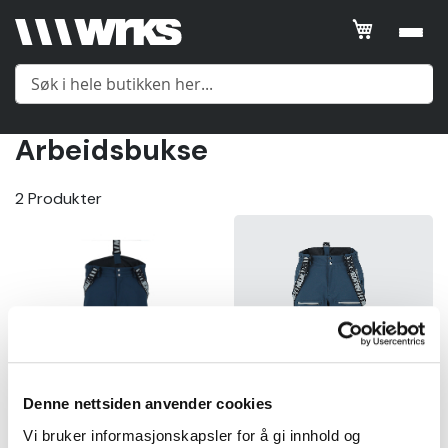
Filtrer
SORTER
ETTER
Arbeidsbukse
Posisjon
Meny
2
Produkter
Product
Name
Yttertøy
Price
Mellomlag
Gender
Undertøy
Price
Denne nettsiden anvender cookies
Tilbehør
kr
Vi bruker informasjonskapsler for å gi innhold og