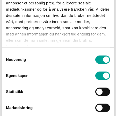
—
annonser et personlig preg, for å levere sosiale
0
4 000
Sko
Husky skallbukse unisex
Husky skallbukse High
mediefunksjoner og for å analysere trafikken vår. Vi deler
Vis
dessuten informasjon om hvordan du bruker nettstedet
kr 2 599,00
Om
vårt, med partnerne våre innen sosiale medier,
kr 3 199,00
Wrks
annonsering og analysearbeid, som kan kombinere den
MIN
MAX
med annen informasjon du har gjort tilgjengelig for dem,
eller som de har samlet inn gjennom din bruk av
tjenestene deres.
Logg
Vi utvikler slitesterke og komfortable
Samtykkevalg
inn
Size
Nødvendig
arbeidsbukser og arbeidsklær som er
Opprett
skreddersydd for tøffe arbeidsforhold. Våre
Gender
konto
produkter kombinerer funksjonalitet og
Egenskaper
bevegelighet, og passer like godt på
Vis
byggeplassen som til fritidsbruk. Enten du
Statistikk
produkter
trenger arbeidsbukser med ekstra lommer,
forsterkede knær eller vannavvisende stoff –
Markedsføring
vi har plaggene som tåler både vær og