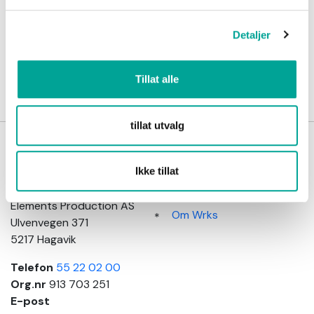
arbeid
Detaljer
Tillat alle
tillat utvalg
Wrks
Kundeinformasjon
arbeidsklær
Salgsbetingelser
Ikke tillat
Adresse
Kundeservice
Elements Production AS
Om Wrks
Ulvenvegen 371
5217 Hagavik
Telefon
55 22 02 00
Org.nr
913 703 251
E-post