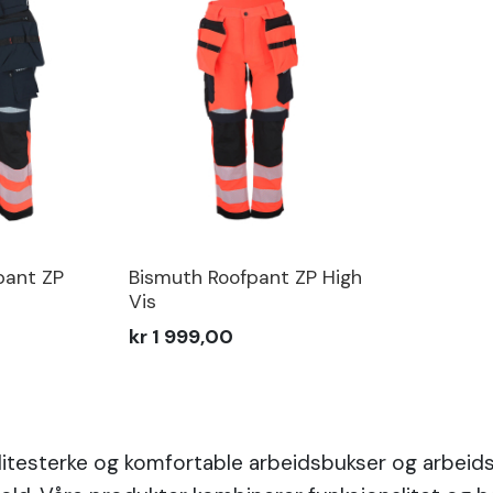
pant ZP
Bismuth Roofpant ZP High
Vis
kr 1 999,00
 slitesterke og komfortable arbeidsbukser og arbei