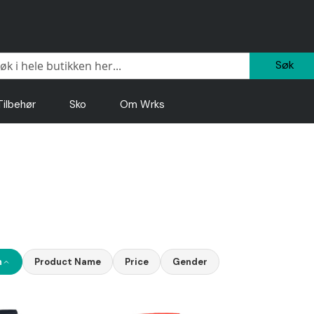
Sø
Tilbehør
Sko
Om Wrks
n
Product Name
Price
Gender