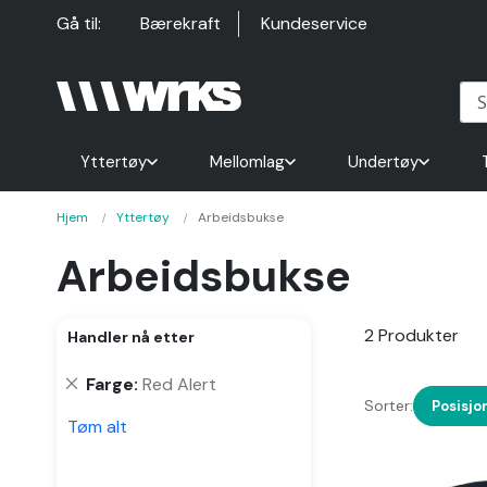
Hopp
Gå til:
Bærekraft
Kundeservice
til
innhold
Yttertøy
Mellomlag
Undertøy
Hjem
Yttertøy
Arbeidsbukse
Arbeidsbukse
2
Produkter
Handler nå etter
Fjern
Farge
Red Alert
Sorter:
denne
Posisjo
Tøm alt
varen