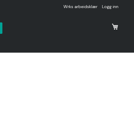
Wrks arbeidsklær
Logg inn
k