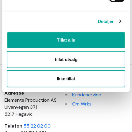
kr 299,00
Detaljer
Tillat alle
tillat utvalg
Wrks
Kundeinformasjon
Ikke tillat
arbeidsklær
Salgsbetingelser
Adresse
Kundeservice
Elements Production AS
Om Wrks
Ulvenvegen 371
5217 Hagavik
Telefon
55 22 02 00