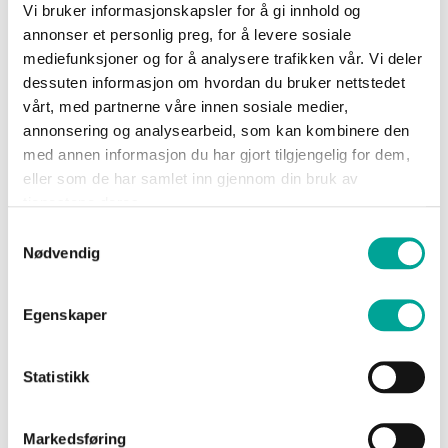
—
Vi bruker informasjonskapsler for å gi innhold og
2 000
Sko
Ridgeback Vest
Ridgeback Vest High
annonser et personlig preg, for å levere sosiale
Vis
mediefunksjoner og for å analysere trafikken vår. Vi deler
kr 1 099,00
Om
dessuten informasjon om hvordan du bruker nettstedet
kr 1 199,00
Wrks
vårt, med partnerne våre innen sosiale medier,
MIN
MAX
annonsering og analysearbeid, som kan kombinere den
med annen informasjon du har gjort tilgjengelig for dem,
eller som de har samlet inn gjennom din bruk av
Logg
tjenestene deres.
inn
Farge
Samtykkevalg
Nødvendig
Opprett
Gender
konto
Egenskaper
Sertifisering
Statistikk
Vis
Hafnon Reflex Vest
produkter
Markedsføring