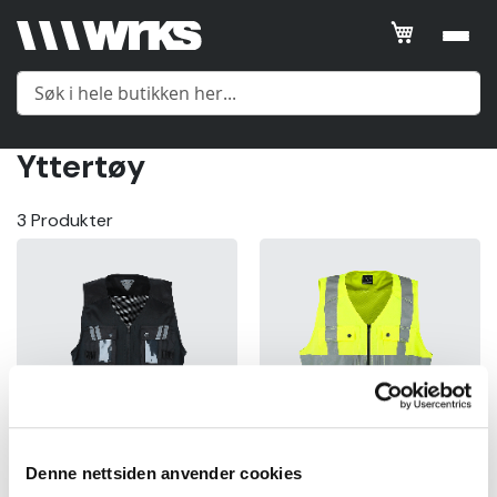
Filtrer
SORTER
ETTER
Yttertøy
Posisjon
Meny
3
Produkter
Product
Name
Yttertøy
Price
Mellomlag
Gender
Undertøy
Price
Tilbehør
Denne nettsiden anvender cookies
kr