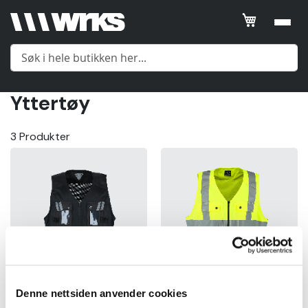
Filtrer
SORTER
ETTER
Yttertøy
Posisjon
Meny
3
Produkter
Product
Name
Yttertøy
Price
Mellomlag
Gender
Undertøy
Price
Tilbehør
Denne nettsiden anvender cookies
kr