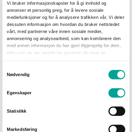
—
Vi bruker informasjonskapsler for å gi innhold og
2 000
Sko
Ridgeback Vest
Ridgeback Vest High
annonser et personlig preg, for å levere sosiale
Vis
mediefunksjoner og for å analysere trafikken vår. Vi deler
kr 1 099,00
Om
dessuten informasjon om hvordan du bruker nettstedet
kr 1 199,00
Wrks
vårt, med partnerne våre innen sosiale medier,
MIN
MAX
annonsering og analysearbeid, som kan kombinere den
med annen informasjon du har gjort tilgjengelig for dem,
eller som de har samlet inn gjennom din bruk av
Logg
tjenestene deres.
inn
Farge
Samtykkevalg
Nødvendig
Opprett
Gender
konto
Egenskaper
Sertifisering
Statistikk
Vis
Hafnon Reflex Vest
produkter
Markedsføring