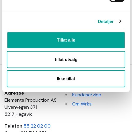
kr 299,00
Detaljer
Tillat alle
tillat utvalg
Wrks
Kundeinformasjon
Ikke tillat
arbeidsklær
Salgsbetingelser
Adresse
Kundeservice
Elements Production AS
Om Wrks
Ulvenvegen 371
5217 Hagavik
Telefon
55 22 02 00