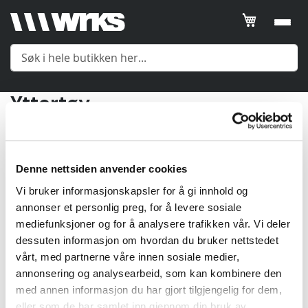
Filtrer
SORTER
ETTER
Yttertøy
Posisjon
Meny
2
Produkter
Product
Name
Yttertøy
Denne nettsiden anvender cookies
Price
Vi bruker informasjonskapsler for å gi innhold og
Mellomlag
annonser et personlig preg, for å levere sosiale
Gender
mediefunksjoner og for å analysere trafikken vår. Vi deler
dessuten informasjon om hvordan du bruker nettstedet
Undertøy
vårt, med partnerne våre innen sosiale medier,
Price
annonsering og analysearbeid, som kan kombinere den
Tilbehør
med annen informasjon du har gjort tilgjengelig for dem,
kr
eller som de har samlet inn gjennom din bruk av