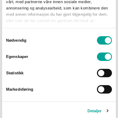
vårt, med partnerne våre innen sosiale medier,
annonsering og analysearbeid, som kan kombinere den
med annen informasjon du har gjort tilgjengelig for dem,
eller som de har samlet inn gjennom din bruk av
tjenestene deres.
Samtykkevalg
Nødvendig
Bronitt merinoull genser
Bronitt merinoull genser
dame
kr 999,00
kr 999,00
Egenskaper
Statistikk
Markedsføring
Detaljer