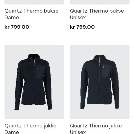
Sko
Quartz Thermo bukse
Quartz Thermo bukse
kr
Dame
Unisex
—
2 000
Om
kr 799,00
kr 799,00
Wrks
MIN
MAX
Logg
inn
Opprett
Farge
konto
Gender
Vis
Quartz Thermo jakke
Quartz Thermo jakke
produkter
Dame
Unisex