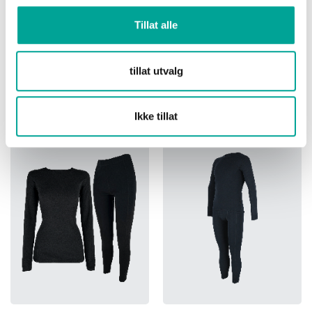
Tillat alle
Olivin bokser herre
Augitt Hipster
tillat utvalg
kr 299,00
kr 299,00
Ikke tillat