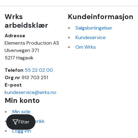
Wrks
Kundeinformasjon
arbeidsklær
Salgsbetingelser
Adresse
Kundeservice
Elements Production AS
Om Wrks
Ulvenvegen 371
5217 Hagavik
Telefon
55 22 02 00
Org.nr
913 703 251
E-post
kundeservice@wrks.no
Min konto
Min side
Ordrehistorikk
Filter
Logg inn