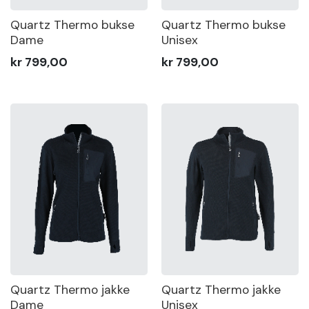
—
2 000
Sko
Quartz Thermo bukse
Quartz Thermo bukse
Dame
Unisex
Om
kr 799,00
kr 799,00
Wrks
MIN
MAX
Logg
inn
Farge
Opprett
Gender
konto
Vis
produkter
Quartz Thermo jakke
Quartz Thermo jakke
Dame
Unisex