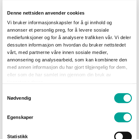
Denne nettsiden anvender cookies
Vi bruker informasjonskapsler for å gi innhold og
annonser et personlig preg, for å levere sosiale
mediefunksjoner og for å analysere trafikken vår. Vi deler
dessuten informasjon om hvordan du bruker nettstedet
vårt, med partnerne våre innen sosiale medier,
annonsering og analysearbeid, som kan kombinere den
med annen informasjon du har gjort tilgjengelig for dem,
eller som de har samlet inn gjennom din bruk av
tjenestene deres.
Bronitt merionoull T-
Bronitt merinoull t-
Samtykkevalg
skjorte
skjorte unisex
Nødvendig
kr 899,00
kr 899,00
Egenskaper
Statistikk