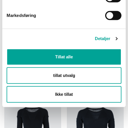
Markedsføring
Detaljer
Tillat alle
Bronitt bukse i
Bronitt bukse i
merinoull Dame
merinoull Unisex
tillat utvalg
kr 799,00
kr 799,00
Ikke tillat