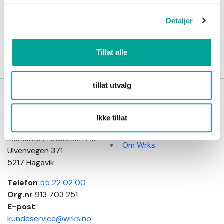
Detaljer
Tillat alle
tillat utvalg
Wrks
Kundeinformasjon
arbeidsklær
Salgsbetingelser
Ikke tillat
Adresse
Kundeservice
Elements Production AS
Om Wrks
Ulvenvegen 371
5217 Hagavik
Telefon
55 22 02 00
Org.nr
913 703 251
E-post
kundeservice@wrks.no