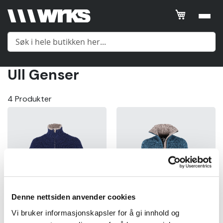
Filtrer
SORTER
ETTER
Ull Genser
Posisjon
Meny
4
Produkter
Product
Name
Yttertøy
Price
Mellomlag
Gender
Undertøy
Price
Denne nettsiden anvender cookies
Tilbehør
Vi bruker informasjonskapsler for å gi innhold og
kr