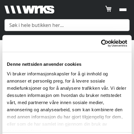
Filtrer
SORTER
ETTER
Fleecejakke
Posisjon
Meny
1
Produkt
Product
Denne nettsiden anvender cookies
Name
Yttertøy
Vi bruker informasjonskapsler for å gi innhold og
Price
annonser et personlig preg, for å levere sosiale
mediefunksjoner og for å analysere trafikken vår. Vi deler
Mellomlag
Gender
dessuten informasjon om hvordan du bruker nettstedet
vårt, med partnerne våre innen sosiale medier,
Undertøy
annonsering og analysearbeid, som kan kombinere den
Vis
med annen informasjon du har gjort tilgjengelig for dem,
Tilbehør
produkter
eller som de har samlet inn gjennom din bruk av
tjenestene deres.