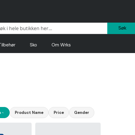
Sø
Tilbehør
Sko
Om Wrks
n
Product Name
Price
Gender