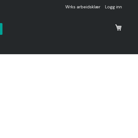
Wrks arbeidsklær
Logg inn
k