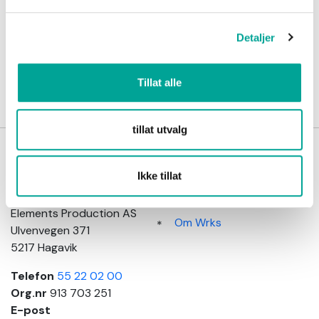
kr 999,00
Detaljer
Tillat alle
tillat utvalg
Wrks
Kundeinformasjon
arbeidsklær
Ikke tillat
Salgsbetingelser
Adresse
Kundeservice
Elements Production AS
Om Wrks
Ulvenvegen 371
5217 Hagavik
Telefon
55 22 02 00
Org.nr
913 703 251
E-post