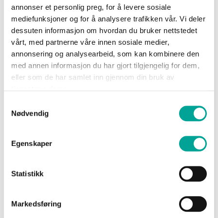
annonser et personlig preg, for å levere sosiale
Sko
Topaz Fleecejakke
Topaz Fleecejakke
mediefunksjoner og for å analysere trafikken vår. Vi deler
Vis
dame
dessuten informasjon om hvordan du bruker nettstedet
kr 999,00
produkter
Om
vårt, med partnerne våre innen sosiale medier,
kr 999,00
Wrks
annonsering og analysearbeid, som kan kombinere den
med annen informasjon du har gjort tilgjengelig for dem,
eller som de har samlet inn gjennom din bruk av
tjenestene deres.
Logg
inn
Samtykkevalg
Nødvendig
Opprett
konto
Egenskaper
Statistikk
Albite Fleecejakke
Markedsføring