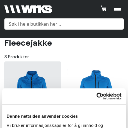
Filtrer
SORTER
ETTER
Fleecejakke
Posisjon
Meny
3
Produkter
Product
Name
Yttertøy
Price
Mellomlag
Gender
Undertøy
Size
Denne nettsiden anvender cookies
Tilbehør
Gender
Vi bruker informasjonskapsler for å gi innhold og