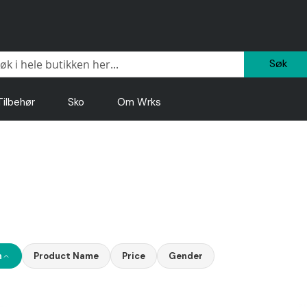
Sø
Tilbehør
Sko
Om Wrks
n
Product Name
Price
Gender