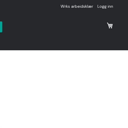
Wrks arbeidsklær
Logg inn
k