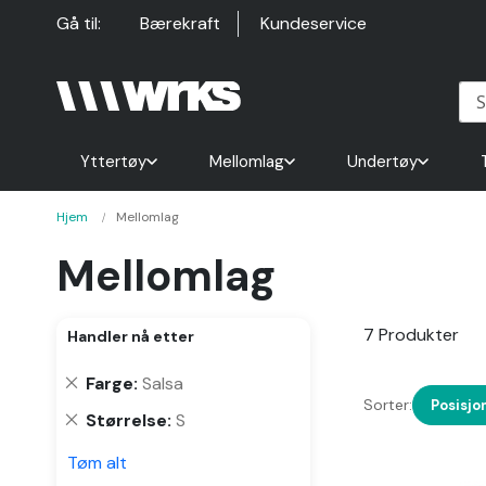
Hopp
Gå til:
Bærekraft
Kundeservice
til
innhold
Yttertøy
Mellomlag
Undertøy
Hjem
Mellomlag
Mellomlag
7
Produkter
Handler nå etter
Fjern
Farge
Salsa
Sorter:
denne
Posisjo
Fjern
Størrelse
S
varen
denne
Tøm alt
varen