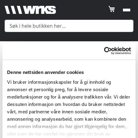
Filtrer
SORTER
ETTER
Mellomlag
Posisjon
Meny
2
Produkter
Product
Name
Denne nettsiden anvender cookies
Yttertøy
Vi bruker informasjonskapsler for å gi innhold og
Price
annonser et personlig preg, for å levere sosiale
Mellomlag
Gender
mediefunksjoner og for å analysere trafikken vår. Vi deler
dessuten informasjon om hvordan du bruker nettstedet
Undertøy
vårt, med partnerne våre innen sosiale medier,
Kategori
annonsering og analysearbeid, som kan kombinere den
med annen informasjon du har gjort tilgjengelig for dem,
Tilbehør
Price
eller som de har samlet inn gjennom din bruk av