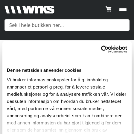
Filtrer
SORTER
ETTER
Mellomlag
Posisjon
Meny
1
Produkt
Product
Name
Denne nettsiden anvender cookies
Yttertøy
Vi bruker informasjonskapsler for å gi innhold og
Price
annonser et personlig preg, for å levere sosiale
Mellomlag
Gender
mediefunksjoner og for å analysere trafikken vår. Vi deler
dessuten informasjon om hvordan du bruker nettstedet
Undertøy
vårt, med partnerne våre innen sosiale medier,
annonsering og analysearbeid, som kan kombinere den
Vis
med annen informasjon du har gjort tilgjengelig for dem,
Tilbehør
produkter
eller som de har samlet inn gjennom din bruk av